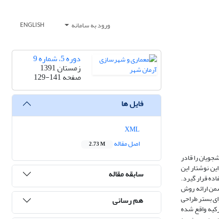
ورود به سامانه
ENGLISH
دوره 5، شماره 9
زمستان 1391
صفحه
129-141
فایل ها
XML
اصل مقاله
2.73 M
جویان را قادر
ین نوشتار این
سابقه مقاله
ده قرار گیرد.
ضمن ارائه روش
ای بستر طراحی
هم رسانی
رکیه واقع شده