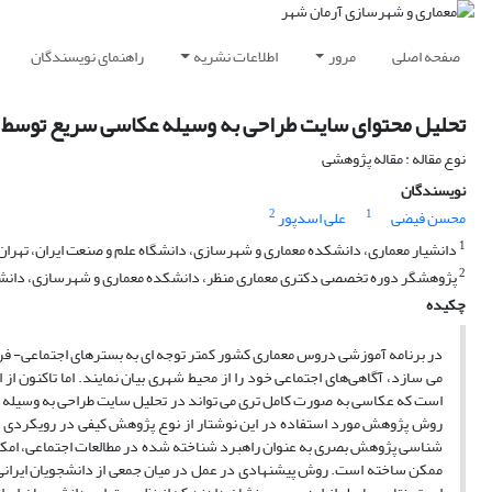
صفحه اصلی
مرور
اطلاعات نشریه
راهنمای نویسندگان
تحلیل محتوای سایت طراحی به وسیله عکاسی سریع توسط دا
نوع مقاله : مقاله پژوهشی
نویسندگان
2
1
محسن فیضی
علی اسدپور
1
دانشیار معماری، دانشکده معماری و شهرسازی، دانشگاه علم و صنعت ایران، تهران، 
2
پژوهشگر دوره تخصصی دکتری معماری منظر، دانشکده معماری و شهرسازی، دانشگاه 
چکیده
در برنامه آموزشی دروس معماری کشور کمتر توجه ای به بسترهای اجتماعی- فر
می سازد، آگاهی‌های اجتماعی خود را از محیط شهری بیان نمایند. اما تاکنون از
است که عکاسی به صورت کامل تری می تواند در تحلیل سایت طراحی به وسیله فرآ
روش پژوهش مورد استفاده در این نوشتار از نوع پژوهش کیفی در رویکردی اس
شناسی پژوهش بصری به عنوان راهبرد شناخته شده در مطالعات اجتماعی، امکان 
ممکن ساخته است. روش پیشنهادی در عمل در میان جمعی از دانشجویان ایرانی مور