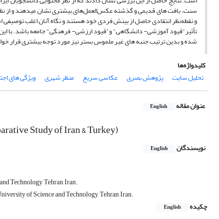
است. نتایج حاصل از این بررسی نشان دادند که از نظر محتوایی دانشجویان ایر
سنت، بافت های قدیمی و گذشته عکس‌العمل‌های بیشتری نشان میدهند و از نظر م
و نقطه‌نظر انتقادی حاصل از بینش فردی خود هستند و نگاه آنان اغلب توصیفی است
تأثیر"قیود آموزشی- دانشگاهی" و"قیود ارزشی- فرهنگی" جامعه باشد. با این ح
شده و بدین ترتیب جنبه های غیر ملموس بستر نیز مورد توجه بیشتری قرار خو
کلیدواژه‌ها
تحلیل سایت
پژوهش بصری
عکاسی سریع
منظر شهری
ویژگی های اجت
عنوان مقاله
English
rative Study of Iran & Turkey)
نویسندگان
English
and Technology, Tehran, Iran.
iversity of Science and Technology, Tehran, Iran.
چکیده
English