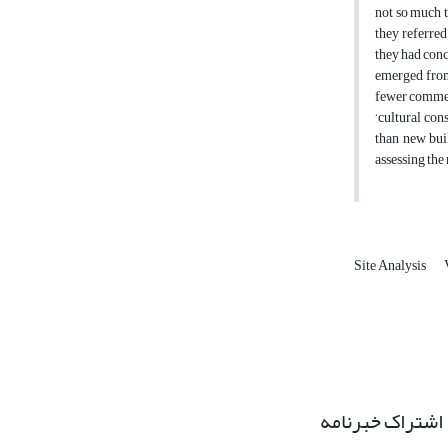
not so much t
they referred
they had conc
emerged from 
fewer comment
‘cultural con
than new buil
assessing the 
Site Analysis
اشتراک خبرنامه