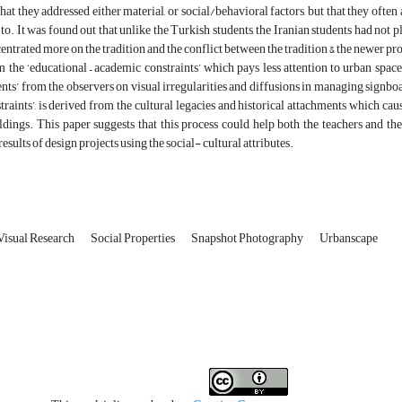
hat they addressed either material, or social/behavioral factors, but that they often
 to. It was found out that unlike the Turkish students, the Iranian students had not 
entrated more on the tradition and the conflict between the tradition & the newer prod
the ‘educational – academic constraints’ which pays less attention to urban spaces, 
s’ from the observers on visual irregularities and diffusions in managing signboa
straints’, is derived from the cultural legacies and historical attachments which cau
dings. This paper suggests that this process could help both the teachers and the 
results of design projects using the social- cultural attributes.
Visual Research
Social Properties
Snapshot Photography
Urbanscape