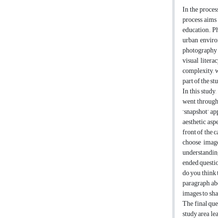
In the proces
process aims 
education. Ph
urban environ
photography c
visual litera
complexity, w
part of the st
In this study
went through 
‘snapshot’ a
aesthetic asp
front of the 
choose image
understanding
ended questio
do you think 
paragraph abo
images to sha
The final que
study area le