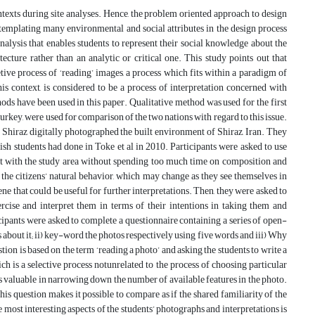
contexts during site analyses. Hence, the problem oriented approach to design
ontemplating many environmental and social attributes in the design process
lysis that enables students to represent their social knowledge about the
ecture rather than an analytic or critical one. This study points out that
ive process of ‘reading’ images, a process which fits within a paradigm of
his context, is considered to be a process of interpretation concerned with
hods have been used in this paper. Qualitative method was used for the first
 Turkey, were used for comparison of the two nations with regard to this issue.
of Shiraz digitally photographed the built environment of Shiraz, Iran. They
sh students had done in Toke et al in 2010. Participants were asked to use
ent with the study area without spending too much time on composition and
t the citizens’ natural behavior, which may change as they see themselves in
ne that could be useful for further interpretations. Then, they were asked to
cise and interpret them in terms of their intentions in taking them and
icipants were asked to complete a questionnaire containing a series of open-
s about it; ii) key-word the photos respectively using five words and iii) Why
ion is based on the term ‘reading a photo’ and asking the students to write a
 is a selective process notunrelated to the process of choosing particular
is valuable in narrowing down the number of available features in the photo.
is question makes it possible to compare as if the shared familiarity of the
most interesting aspects of the students’ photographs and interpretations is