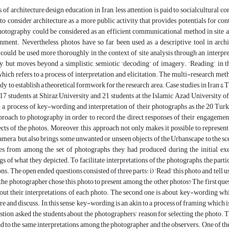
s of architecture design education in Iran, less attention is paid to socialcultural 
to consider architecture as a more public activity that provides potentials for c
otography could be considered as an efficient communicational method in site ana
ment. Nevertheless, photos have so far been used as a descriptive tool in archit
ould be used more thoroughly in the context of site analysis through an interpret
cy, but moves beyond a simplistic, semiotic ‘decoding’ of imagery. ‘Reading’, in t
hich refers to a process of interpretation and elicitation. The multi-research met
udy to establish a theoretical formwork for the research area. Case studies, in Iran &
, 17 students at Shiraz University and 21 students at the Islamic Azad University 
a process of key-wording and interpretation of their photographs as the 20 Turki
pproach to photography in order to record the direct responses of their engagem
ects of the photos. Moreover, this approach not only makes it possible to represen
camera, but also brings some unwanted or unseen objects of the Urbanscape to the sce
s from among the set of photographs they had produced during the initial exer
s of what they depicted. To facilitate interpretations of the photographs, the part
ns. The open ended questions consisted of three parts: i) ‘Read’ this photo and tell u
the photographer chose this photo to present among the other photos? The first quest
ut their interpretations of each photo. The second one is about key-wording which
re and discuss. In this sense, key-wording is an akin to a process of framing which 
stion asked the students about the photographers’ reason for selecting the photo. Th
ad to the same interpretations among the photographer and the observers. One of the 