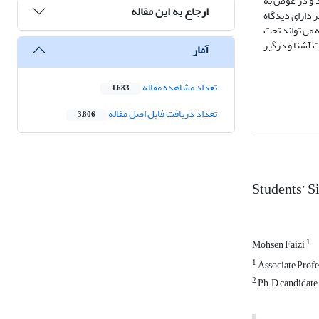
د و در عوض به
ارجاع به این مقاله
 دارای دیدگاه
ه می تواند تحت
 آشنا و درگیر
آمار
تعداد مشاهده مقاله
1,683
تعداد دریافت فایل اصل مقاله
3,806
Students’ S
1
Mohsen Faizi
1
Associate Profe
2
Ph.D candidate 