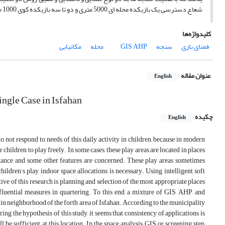
شعاع دسترسی یک بازیکده محله ای 5000 متری و دو تا سه بازیکده کوی 1000 متری برای محله 7000 نفری کردآباد پیشنهاد شده است.
کلیدواژه‌ها
فضای بازی
سنجه
AHP
GIS
محله
مکانیابی
عنوان مقاله
English
ngle Case in Isfahan
چکیده
English
o not respond to needs of this daily activity in children, because in modern
r children to play freely. In some cases, these play areas are located in places
 distance and some other features are concerned. These play areas sometimes
hildren’s play indoor space allocations is necessary. Using intelligent soft
ive of this research is planning and selection of the most appropriate places
nfluential measures in quartering. To this end, a mixture of GIS, AHP, and
s in neighborhood of the forth area of Isfahan. According to the municipality
ng the hypothesis of this study, it seems that consistency of applications is
be sufficient at this location. In the space analysis GIS or screening step,