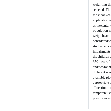
weighting th
selected. The
most convenie
applications a
as the center 
population, m
weigh heavier
considered to
studies, sur
impairments o
the children 
350 meters fo
and two to th
different sce
available plac
appropriate p
allocation bu
temperate) so
play zones, i