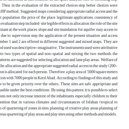
hen, in the evaluation of the extracted choices step, better choices were
AHP method. Suggested maps, considering appropriate radial access and the
population, the price of the place, legitimate applications, consistency of
valuation step included: site legible effects in allocation, the role of the site
inant at the work places, slope and site inundation for aquifer, easy access to
ue to supervision step, the application of the present situation and access
number 1 and 2 are offered in different suggested and mixed maps. They are
d used was descriptive-imaginative. The instruments used were attributive
into two types of spatial and non-spatial and mixing the two methods, the
terns are suggested for selecting allocation and lane play areas. Welfare of
 the allocation and the appropriate suggested radial access in the study (200-
ion is allocated for each person. Therefore, a play area of 5000 square meters
ation with 7000 people in Kerd Abad. According to findings of this study and
s to be given priority over the others. These sites are safe, appropriate and
sible under the best conditions. By using this pattern, it is possible to select
ns not only increase interest of the inhabitants, especially children, to their
mention that in various climates and circumstances of Isfahan (tropical to
of quartering of zones in sites, planning of creative play areas, planning of
areas, quartering of play areas and play sites using other methods and models.