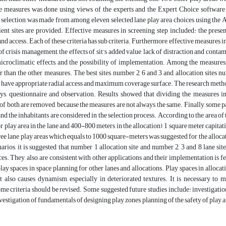
e measures was done using views of the experts and the Expert Choice software. T
 selection was made from among eleven selected lane play area choices using the 
nt sites are provided. Effective measures in screening step included: the present 
nd access. Each of these criteria has sub criteria. Furthermore, effective measures in e
of crisis management, the effects of sit’s added value, lack of distraction and contam
icroclimatic effects, and the possibility of implementation. Among the measures, d
 than the other measures. The best sites, number 2, 6 and 3 and allocation sites 
 have appropriate radial access and maximum coverage surface. The research metho
veys, questionnaire and observation. Results showed that dividing the measures 
f both are removed, because the measures are not always the same. Finally, some pat
and the inhabitants are considered in the selection process. According to the area of
r play area in the lane and 400-800 meters in the allocation), 1 square meter capitat
ree lane play areas which equals to 1000 square-meters was suggested for the alloc
narios, it is suggested that number 1 allocation site and number 2, 3 and 8 lane site
es. They, also, are consistent with other applications and their implementation is fea
lay spaces in space planning for other lanes and allocations. Play spaces in allocatio
t also causes dynamism, especially in deteriorated textures. It is necessary to 
me criteria should be revised. Some suggested future studies include: investigation 
nvestigation of fundamentals of designing play zones, planning of the safety of play 