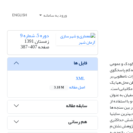
ورود به سامانه
ENGLISH
دوره 5، شماره 9
زمستان 1391
صفحه
387-407
فایل ها
 کودک و عمومی
نه کم پاسخگوی
ات نامطلوبی بر
XML
بطن محل هها یک
اصل مقاله
مکانیابی است.
3.18 M
افضایی به مکان‌گزینی بازیکده‌های کوی و محله در محله کردآباد منطقه 4 شهرداری اصفهان به عنوان
کارشناسان خبره و با استفاده از
سابقه مقاله
تخاب می شود. در بین سنجه ها
بهترین سایتها
سب و سطح پوشش حداکثری
هم رسانی
 پژوهش نشان م
ست. باتوجه به