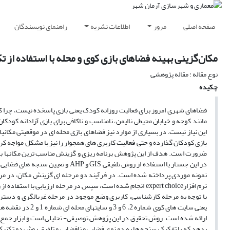
صفحه اصلی
مرور
اطلاعات نشریه
راهنمای نویسندگان
مکان‌گزینی بهینه فضاهای بازی کوی و محله با استفاده از تکنیک های GIS و AHP ، نمونه موردی محل
نوع مقاله : مقاله پژوهشی
چکیده
فضاهای شهری امروز برای فعالیت روزانه کودک یعنی بازی پاسخده نیست، چرا 
مانند کوچه و خیابان محیطی ناایمن، نامناسب و ناکافی برای بازی آزادانه کود
این نیاز نیست. در بسیاری از موارد نیز فضاهای بازی محله ای در موقعیتی مکان
بازی کودکان گذارده و حتی فعالیت کاربری های همجوار را نیز با مشکل مواجه کر
ضرورت است. هدف از این پژوهش برنامه ریزی و گزینش مناسب ترین مکانها برای
با توجه به مرحله کارشناسی، کاربری وضع موجود در مرحله غربالگری و دسترس
یعنی سایت های کو
ارائه شده است. روش تحقیق در این پژوهش توصیفی- تحلیلی است و ابزار جمع 
یدهد که با تفکیک سنجه ها به دو نوع فضایی و نافضایی و تلفیق روش دو تکنی