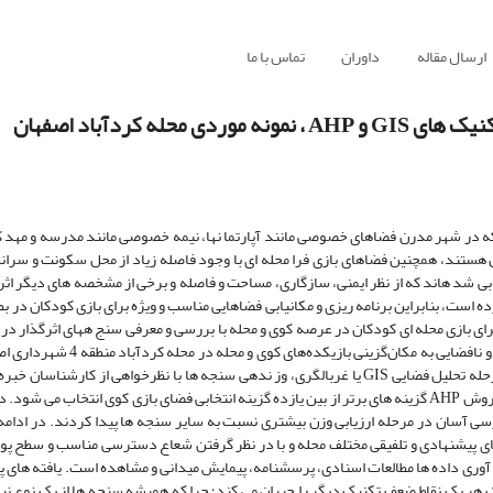
ارسال مقاله
داوران
تماس با ما
ه کردآباد اصفهان
که در شهر مدرن فضاهای خصوصی مانند آپارتما نها، نیمه خصوصی مانند مدرسه و مهد
کان هستند، همچنین فضاهای بازی فرا محله ای با وجود فاصله زیاد از محل سکونت و سرا
یابی شد هاند که از نظر ایمنی، سازگاری، مساحت و فاصله و برخی از مشخصه های دیگر اثر
ده است، بنابراین برنامه ریزی و مکانیابی فضاهایی مناسب و ویژه برای بازی کودکان در 
 بازی محله ای کودکان در عرصه کوی و محله با بررسی و معرفی سنج ههای اثرگذار در 
در این جستار با استفاده از روش تلفیقی GIS و AHP و تعیین سنجه های فضایی و ن
نمونه موردی پرداخته شده است. در فرآیند دو مرحله ای گزینش مکان، در مرحله تحلیل فضایی GIS یا غربالگری، وز ندهی سنجه ها با نظرخواهی از 
نرم افزارexpert choice انجام شده است، سپس در مرحله ارزیابی با استفاده از روش AHP گزینه های برتر از بین یازده گزینه انتخابی فضای بازی کوی ان
ی آسان در مرحله ارزیابی وزن بیشتری نسبت به سایر سنجه ها پیدا کردند. در ادامه 
ی شماره 2، 6 و 3 و سایتهای محله ای شماره 1 و 2 در نقشه های پیشنهادی و تلفیقی مختلف محله و با در نظر گرفتن شعاع دسترسی منا
آوری داده ها مطالعات اسنادی، پرسشنامه، پیمایش میدانی و مشاهده است. یافته های
ک هر یک نقاط ضعف تکنیک دیگر را جبران می کند؛ چرا که همیشه سنجه ها از یک نوع نی