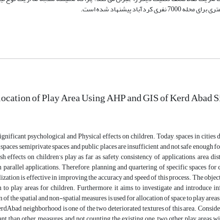
ocation of Play Area Using AHP and GIS of Kerd Abad Si
ignificant psychological and Physical effects on children. Today, spaces in cities d
e spaces, semiprivate spaces and public places are insufficient and not safe enough fo
sh effects on children’s play as far as safety, consistency of applications, area,
h parallel applications. Therefore, planning and quartering of specific spaces for c
lization is effective in improving the accuracy and speed of this process. The object
n to play areas for children. Furthermore, it aims to investigate and introduce i
 of the spatial and non-spatial measures is used for allocation of space to play area
erdAbad neighborhood is one of the two deteriorated textures of this area. Consideri
t than other measures, and not counting the existing one, two other play areas will 