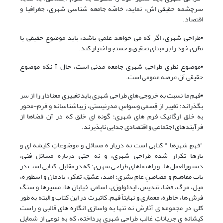
سرچشمه حقیقی اش، نماید، خاصّه جامعه شناسی شهری، جغرافیا و
اقتصاد.
•طراحی شهری، اگر که می خواهد علمی باشد، باید موضوعِ حقیقی یا
نظری خود را بر مبنای تحقیق و جستجو اختیار کند.
•موضوع نظریِ طراحی شهری جامعه مدنی است، حال آ نکه موضوع
حقیقی آن عرصه عمومی است.
•فهمِ ما نسبت به خروجی های طراحی شهری باید تغییری معنادار را از سر
بگذراند: تغییر از قِسمی وسواسِ مدرنیستی، زیباشناسانه و فرم-محور
به خلق ارگانیک فرم های شهری؛ گونه ای خلق که در آن فضاها از
فرآیندهای اجتماعی و اقتصادی جدایی ناپذیرند.
"فهمِ شهرها " کتابی است نه دربار ه مسائل و موضوعاتِ کلیشه ای و
بارها تکرار شده طراحی شهری، و نه حتی درباره مسائل فنی،
دستورالعمل ها، و راهنماهای طراحی شهری؛ که در مقابل، کتابی است در
باب مفاهیم و مضامینِ عام بشری: امید، عشق، تفکر، یادمان و اسطوره،
میل، مرگ، فضا، تندیس، ایدئولوژی، اسامی خیابان ها، مسیرها و سنگ
فرش ها، خاطره، معماری و نهایتاً فهم. کاتبرت در این کتاب و البته به طور
کلی در مجموعه ی آثارش نه تنها به واسازی انگاره های قالبی و راست
کیشانه ی جریاناتِ غالب طراحی شهری پرداخته، که به نوعی از شمایلِ