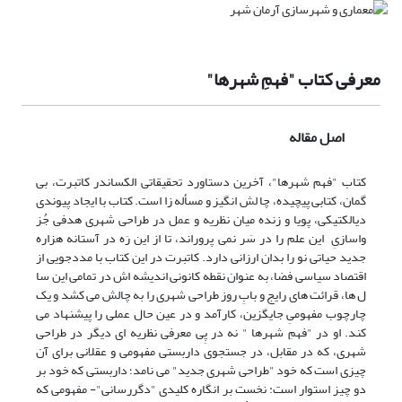
معرفی کتاب "فهمِ شهرها"
اصل مقاله
کتاب "فهم شهرها"، آخرین دستاورد تحقیقاتی الکساندر کاتبرت، بی
گمان، کتابی پیچیده، چا لش انگیز و مسأله زا است. کتاب با ایجاد پیوندی
دیالکتیکی، پویا و زنده میان نظریه و عمل در طراحی شهری هدفی جُز
واسازیِ این علم را در سَر نمی پروراند، تا از این رَه در آستانه هزاره
جدید حیاتی نو را بدان ارزانی دارد. کاتبرت در این کتاب با مددجویی از
اقتصاد سیاسی فضا، به عنوان نقطه کانونی اندیشه اش در تمامی این سا
ل ها، قرائت های رایج و بابِ روز طراحی شهری را به چالش می کشد و یک
چارچوب مفهومیِ جایگزین، کارآمد و در عین حال عملی را پیشنهاد می
کند. او در "فهمِ شهرها " نه در پِی معرفی نظریه ای دیگر در طراحی
شهری، که در مقابل، در جستجوی داربستی مفهومی و عقلانی برای آن
چیزی است که خود "طراحی شهری جدید" می نامد؛ داربستی که خود بر
دو چیز استوار است: نخست بر انگاره کلیدی "دگررسانی"- مفهومی که