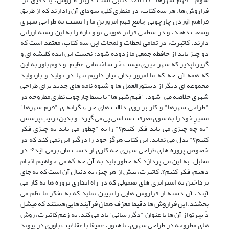
فراروش ها. هر سه کتاب، در منظری کلی، سودای آن رادارند که از طریق
فراهم آوردن چارچوبی جامع فهمِ امروزینِ ما را نسبت به طراحی شهری
وسعت دهند، و در سطحی فراتر هویتی نو و تازه را به این رشته ارزانی
دارند. کاتبرت، در تمامی لحظات و لمحات این سه کتاب، معتقد است که
دو چیز باید از حافظه جمعی ما زدوده شود: نخست این ایده کلیشه ای و
گریزناپذیر که شهر چیزی نیست جُز ساختمانی عظیم، و دوم باور به این
که همه آن چه که ما امروز بدان نیاز داریم تنها در تولید و بازتولید
مجموعه ای دیگر از دستورالعمل ها و شیوه نامه های جدید برای طراحی
شهری خلاصه می-شود. "فهم شهرها" با بسط چارچوب نظری مطروحه در
"طراحی شهرها" و کار بر روی دلالت های جز ءنگرانه ی "فرم شهرها"
مسیرِ خود را به سوی معرفت شناسی پِی می گیرد، و بدین ترتیب پرسشِ
"به چه چیزی می باید فکر کنیم؟" را به "چطور می باید به چیزی فکر
کنیم؟" بدل می نماید. این کتاب هرگز خود را درگیر این نمی کند که در
خصوص پروژه های طراحی شهری چه کاری از دست مان برمی آید؟؛ در
مقابل، به این می پردازد که چطور باید به آن چه که می خواهیم انجام
دهیم، فکر کنیم؟. کاتبرت، پیش از هر چیز، به دنبال آن است که به جای
پرداختن به استراتژی های معمولی که در راه اندازی پروژه ها به کار می
آیند، آن دسته از فراروش هایی را تبیین نماید که به تفکر ما نظم می
بخشند. این فراروش ها دقیقا معرّف همان فرآیندهایی هستند که میشل
دُ سِرتو از آن ها با عنوان "دگررسانی" یاد می کند. به زعم کاتبرت، روش
های مطروحه در طراحی شهری، تا هنوز، عمیقا با عقلانیت باوری در پیوند