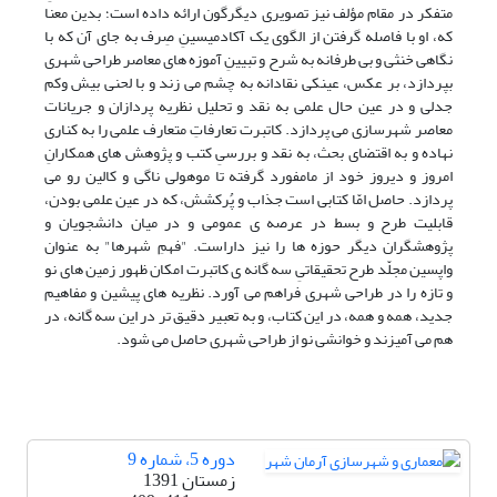
متفکر در مقام مؤلف نیز تصویری دیگرگون ارائه داده است؛ بدین معنا
که، او با فاصله گرفتن از الگوی یک آکادمیسینِ صِرف به جای آن که با
نگاهی خنثی و بی طرفانه به شرح و تبیینِ آموزه های معاصر طراحی شهری
بپردازد، بر عکس، عینکی نقادانه به چشم می زند و با لحنی بیش وکم
جدلی و در عین حال علمی به نقد و تحلیل نظریه پردازان و جریانات
معاصر شهرسازی می پردازد. کاتبرت تعارفاتِ متعارف علمی را به کناری
نهاده و به اقتضای بحث، به نقد و بررسیِ کتب و پژوهش های همکارانِ
امروز و دیروز خود از مامفورد گرفته تا موهولی ناگی و کالین رو می
پردازد. حاصل امّا کتابی است جذاب و پُرکشش، که در عین علمی بودن،
قابلیت طرح و بسط در عرصه ی عمومی و در میان دانشجویان و
پژوهشگران دیگر حوزه ها را نیز داراست. "فهمِ شهرها" به عنوان
واپسین مجلّد طرح تحقیقاتیِ سه گانه ی کاتبرت امکان ظهور زمین های نو
و تازه را در طراحی شهری فراهم می آورد. نظریه های پیشین و مفاهیم
جدید، همه و همه، در این کتاب، و به تعبیر دقیق تر در این سه گانه، در
هم می آمیزند و خوانشی نو از طراحی شهری حاصل می شود.
دوره 5، شماره 9
زمستان 1391