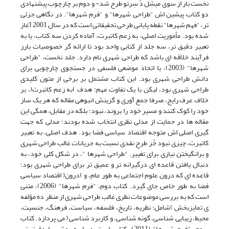
نخست بار از سوی میشل دُ سِرتو طرح شد- و دوم بر چارچوب پیشنهادی
دو کتاب پیشین اش "طراحی شهرها" و "فرم شهرها". در نگاهی جزئی
تر، "فهم شهرها" نقطه پایانی طرحی تحقیقاتی است که در سال 2001 آغاز
شده بود. مأموریت اصلی، به زعم کاتبرت، آماده کردن سه کتاب، یا به
تعبیر دقیق تر، سه جلد از کتابی واحد بود تا ارائه گر خصوصیات بارز
فرآیند خلاقه ای باشد که طراحی شهری نام دارد. جلد نخست، "طراحی
شهرها" (2003)، با اتخاذ موضعی فلسفی در جستجوی چارچوبی برای
دانش طراحی شهری بود. این کتاب مشتمل بر برخی از متون کلیدی
طراحی شهری بود، لیکن با یک تفاوت مهم: هدف )به زعم کاتبرت(، بر
خلاف عرف رایج، صرفا جمع آوری و گزینش انبوهی مقاله که هر یک ساز
خود را کوک کنند و مسیر خود را بروند، نبود؛ بلکه در مقابل، همگی این
مقاله ها در حمایت از مدلی نظری انتخاب شده بودند؛ مدلی که جهت
گیری اصلی اش متوجه اقتصاد سیاسی فضا بود. هدف اصلی، به تعبیر
کاتبرت، چیزی نبود جُز طرحِ نقدی نسبت به جریانات غالب طراحی شهری
و برانگیختن نیازی برای تغییر. "طراحی شهرها "، در شکل کلی خود، به
دنبال یافتن قاعده ای درگیرانه تر و عمیق تر برای طراحی شهری بود؛
قاعده ای که درون علوم اجتماعی به طور عام، و )درون( اقتصاد سیاسی
فضا به طور خاص جای گیرد. کتاب دوم، "فرم شهرها" (2006)، متنی
است که به بررسی موضوعات نظری غالب طراحی شهری از منظر ده مؤلفه
ی تمایزبخش )شامل: نظریه، تاریخ، فلسفه، سیاست، فرهنگ، جنسیت،
محیط، زیبایی شناسی، گونه شناسی، و کاربرد شناسی ( می پردازد. کتاب
سوم، "فهم شهرها" (2011)، کتابی است دربار ه روش، یا دقیق تر،