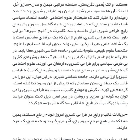
هستند، و تک بُعدی نگریستن، سلسله مراتبی دیدن و مدل-سازی جُزء
لاینفک آن ها محسوب می شود. از این رو، "طراحی شهری جدید" باید
زمینه ای را اختیار کند که منبعث از علوم اجتماعی، خاصه اقتصاد سیاسی
فضا باشد؛ زمینه ای که در تقابلی جدی با جایگاه عقل محورِ روش های
رایج طراحی شهری قرار داشته باشد .کاتبرت در "فهم شهرها" بر این
باور است که طراحی شهری، فارغ از این که یک حرفه ی مشخص است یا
یک شاخه علمی تعریف پذیر، نمی تواند بدون ارتباط مستقیم با علوم،
مشخصاً علوم طبیعی، علوم اجتماعی و جامعه شناسی شهری معنا یابد. در
حالی که علوم طبیعی کارکردگرایی را در قالب فرآیندها، روش های کمّی و
بی طرفی سیاسی برای طراحی شهری به ارمغان می آورند، علوم اجتماعی
گونه ای مشروعیت را بر مبنای توجه به محتوا و روش های کیفی ]به طراحی
شهری[ ارزانی می دارند. جامعه شناسی شهری، در این میان، این دو را در
قالب یک حیطه ی معیّن مطالعاتی که تا پیش از این وجود نداشته است،
گردهم می آورد. نگرش و موضع کاتبرت نسبت به طراحی شهری را می
توان به گونه ای صریح و روشن در پنج اصل ذیل تحت عنوان قواعد
پیشنهادی کاتبرت در طرح تحقیقاتی سه گانه اش جستجو کرد:
•جریانات غالب و رایج در طراحی شهریِ امروز خود-ارجاع هستند؛ بدین
معنا که نه از هیچ مرجع بیرونی ای تأثیر می پذیرند و نه به هیچ یک تعهد
دارند.
•طراحی شهری باید مسیر خود را معطوف به علوم اجتماعی، به مثابه