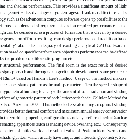
ghting and shading performance. This provides a significant amount of light
ic geometry, the advantages of golden-ages of Iranian architecture can be
ogy such as the advances in computer software, opens up possibilities to the
ecisions is on demand of requirements and on required performance in use.
n can be considered as a process of formation that is driven by a desired
he generation of form resulting from design performance. In addition, based
entality”, about the inadequacy of existing analytical CAD software in
ation based on specific performance objectives, performance can be defined
by the problem conditions, site, program, etc.
 structural) performance. The final form is the exact result of desired
ed design approach and through an algorithmic development, some geometric
 of Rhino) based on Hankin & Lee’s method. Usage of this method, makes it
 star shape Islamic pattern as the main parameter. Then the specific shape of
a hypothetical building to analyse the amount of solar radiation and shading
ffect of geometric pattern of each latticework shade. Cellular Method for
sity of Arizona in 2001. This method offers calculating an optimal shading
 it provides better thermal comfort and maximum annual energy conservation
n the world, any opening configurations, and any preferred period (such as
 of shading appliances (such as shading device, overhang, etc.). Consequently,
ic pattern of latticework and resultant value of Peak Incident (w/m2) and
e shading pattern which usually have unique and interesting geometry. Such