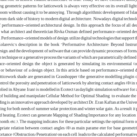
ing geometric patterns for latticework is always very effective on its overall li
room without causing it to be annoying. Through algorithmic development of Islam
rom dark side of history to modern digital architecture. Nowadays, digital technol
 performance-oriented architectural design. In this approach, the focus of all d
 what architect and theoretician Rivka Oxman defined, performance-oriented desig
Performance-oriented models of design, utilize digital technologies that support t
larevic’s description in the book “Performative Architecture: Beyond Instrum
sign, and the development of software that can provide dynamic processes of form
n technique or a generative process the variants of which are parametrically defined 
ce-oriented design the object is generated by simulating its environmental (or
 or behaviour, of a design object. In this article, based on performance-orient
latticework shade are generated in Grasshopper (the generative modelling plugin
ontrol the porosity and penetration of latticework by altering contact angles (θ) in
lied in Abyane, Iran), is modelled in Ecotect (as daylight simulation software) for 
of building and manipulate Cellular Method for Optimal Shading to evaluate the e
ng is an innovative approach developed by architect Dr. Eran Kaftan at the Univer
ing for both needs of summer solar protection and winter solar gain. As a result,
d heating. Ecotect can generate Mapping of Shading Importance for any location i
 month, etc.). The mapping indicates, for these particular settings, the optimal form
opriate relation between contact angles (θ) as main parame eter for base geometr
tance (Obstruction/Penetration) on each cell, leads to the calculated performativ