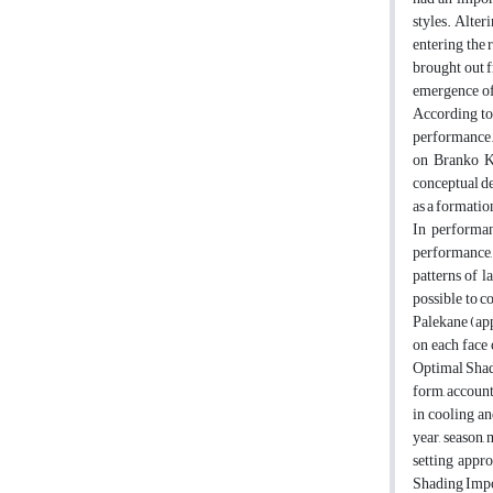
styles. Alter
entering the 
brought out f
emergence of
According to
performance. 
on Branko Ko
conceptual de
as a formatio
In performan
performance,
patterns of 
possible to c
Palekane (app
on each face 
Optimal Shadi
form, account
in cooling an
year, season,
setting appr
Shading Impor