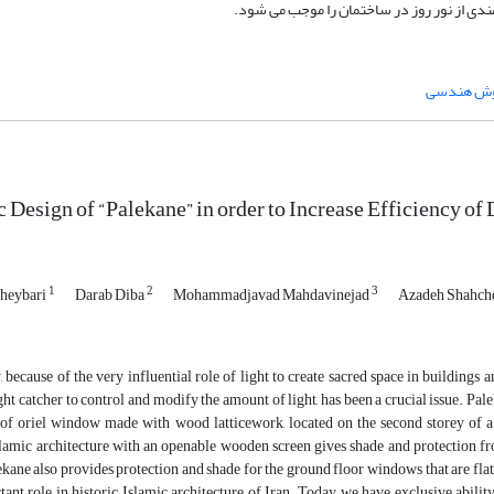
ندی از نور روز در ساختمان را موجب می شود.
وش هندسی
 Design of “Palekane” in order to Increase Efficiency of 
1
2
3
Kheybari
Darab Diba
Mohammadjavad Mahdavinejad
Azadeh Shahch
, because of the very influential role of light to create sacred space in building
ght catcher to control and modify the amount of light, has been a crucial issue. Pal
 of oriel window made with wood latticework, located on the second storey of a
slamic architecture with an openable wooden screen gives shade and protection fr
kane also provides protection and shade for the ground floor windows that are fla
ant role in historic Islamic architecture of Iran. Today we have exclusive abilit