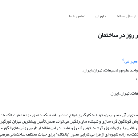
ارسال مقاله
داوران
تماس با ما
ر روز در ساختمان
4
اهچراغی
د علوم و تحقیقات، تهران، ایران.
ن
ات، تهران، ایران.
 از آن به بهترین نحو با به کارگیری انواع عناصر تلطیف کننده نور بوده ایم. "پالکانه" ب
قوش گوناگون گره سازى و شیشه های رنگین می تواند ضمن تأمین بیشترین میزان نورگیری
فتی را برای فصول گرم به خوبی کنترل نماید. در این مقاله از طریق روش های الگوریتمی
کت به ارائه شیوه ای از طراحی کارایی محور "پالکانه" برای جهات مختلف ساختمانی فرضی