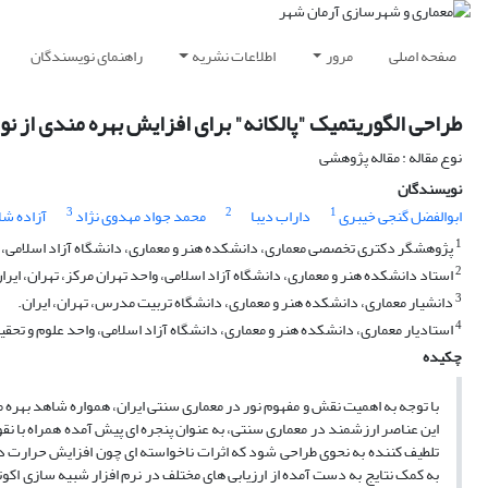
صفحه اصلی
مرور
اطلاعات نشریه
راهنمای نویسندگان
طراحی الگوریتمیک "پالکانه" برای افزایش بهره مندی از نو
نوع مقاله : مقاله پژوهشی
نویسندگان
3
2
1
ابوالفضل گنجی خیبری
داراب دیبا
محمد جواد مهدوی نژاد
آزاده ش
1
پژوهشگر دکتری تخصصی معماری، دانشکده هنر و معماری، دانشگاه آزاد اسلامی، واح
2
استاد دانشکده هنر و معماری، دانشگاه آزاد اسلامی، واحد تهران مرکز، تهران، ایرا
3
دانشیار معماری، دانشکده هنر و معماری، دانشگاه تربیت مدرس، تهران، ایران.
4
استادیار معماری، دانشکده هنر و معماری، دانشگاه آزاد اسلامی، واحد علوم و تحقیق
چکیده
با توجه به اهمیت نقش و مفهوم نور در معماری سنتی ایران، همواره شاهد بهره مندی
این عناصر ارزشمند در معماری سنتی، به عنوان پنجره ای پیش آمده همراه با ن
تلطیف کننده به نحوی طراحی شود که اثرات ناخواسته ای چون افزایش حرارت دریا
به کمک نتایج به دست آمده از ارزیابی های مختلف در نرم افزار شبیه سازی اکوت