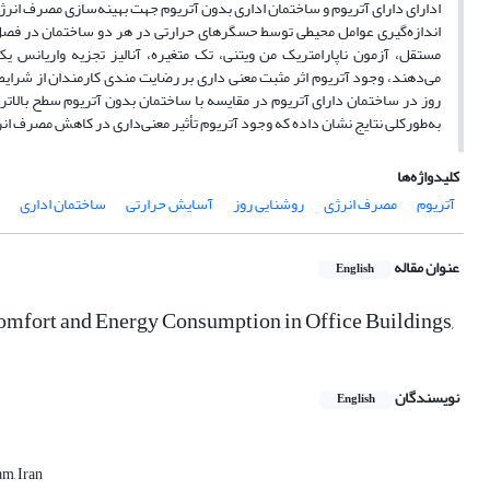
ادارای دارای آتریوم و ساختمان اداری بدون آتریوم جهت بهینه‌سازی مصرف انرژ
مستقل، آزمون ناپارامتریک من ویتنی، تک متغیره، آنالیز تجزیه واریانس
می‌دهند، وجود آتریوم اثر مثبت معنی داری بر رضایت مندی کارمندان از شرا
روز در ساختمان دارای آتریوم در مقایسه با ساختمان بدون آتریوم سطح بالا
به‌طورکلی نتایج نشان داده که وجود آتریوم تأثیر معنی‌داری در کاهش مصرف ان
کلیدواژه‌ها
آتریوم
مصرف انرژی
روشنایی روز
آسایش حرارتی
ساختمان اداری
عنوان مقاله
English
omfort and Energy Consumption in Office Buildings,
نویسندگان
English
am, Iran