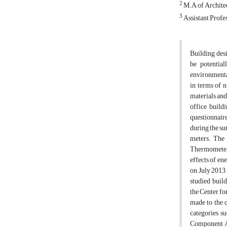
2
M.A of Architect
3
Assistant Profes
Building desi
be potential
environmental
in terms of n
materials and
office build
questionnair
during the su
meters. The 
Thermometer w
effects of en
on July 2013,
studied buil
the Center fo
made to the q
categories su
Component Ana