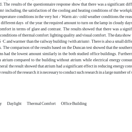
d. The results of the questionnaire response show that there was a significant dif
m), including; the satisfaction of the cooling and heating conditions of the work
emperature conditions in the very hot / Warm air/ cold weather conditions, the rea
different days of the year, the required amount to turn on the lamp in cloudy days, 
omfort in terms of glare and contrast. The results showed that there was a signifi
onditions of thermal comfort, lighting quality and visual comfort. The data show t
 ° C and warmer than the railway building (with atrium). There is also a small di
. The comparison of the results based on the Duncan test showed that the southern
ns had the lowest amount similarly in the both studied office buildings. Further
h atrium compared to the building without atrium, while electrical energy consu
neral, the result showed that atrium had a significant effect in reducing energy co
 results of the research, it is necessary to conduct such research in a large number of
gy
Daylight
Thermal Comfort
Office Building