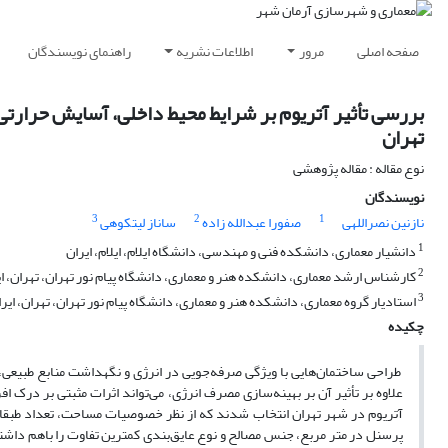
صفحه اصلی
مرور
اطلاعات نشریه
راهنمای نویسندگان
بررسی تأثیر آتریوم بر شرایط محیط داخلی، آسایش حرارتی
تهران
نوع مقاله : مقاله پژوهشی
نویسندگان
3
2
1
نازنین نصراللهی
صفورا عبدالله زاده
ساناز لیتکوهی
1
دانشیار معماری، دانشکده فنی و مهندسی، دانشگاه ایلام، ایلام، ایران
2
کارشناس ارشد معماری، دانشکده هنر و معماری، دانشگاه پیام نور تهران، تهران، ای
3
استادیار گروه معماری، دانشکده هنر و معماری، دانشگاه پیام نور تهران، تهران، ایرا
چکیده
طراحی ساختمان‌هایی با ویژگی صرفه‌جویی در انرژی و نگهداشت منابع طبیعی، د
علاوه بر تأثیر آن بر بهینه‌سازی مصرف انرژی، می‌تواند اثرات مثبتی بر درک ا
آتریوم در شهر تهران انتخاب شدند که از نظر خصوصیات مساحت، تعداد طبق
پرسنل در متر مربع، جنس مصالح و نوع عایق‌بندی کمترین تفاوت را باهم داشت