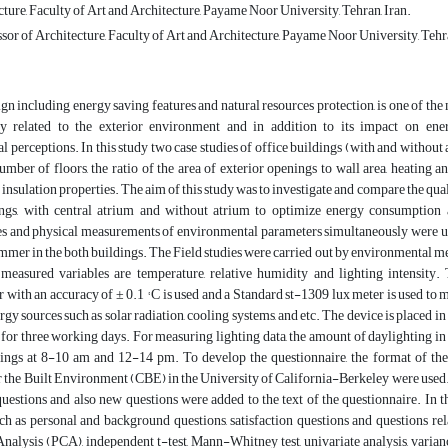
ure, Faculty of Art and Architecture, Payame Noor University, Tehran, Iran.
sor of Architecture, Faculty of Art and Architecture, Payame Noor University, Tehra
gn including energy saving features and natural resources protection, is one of the m
ly related to the exterior environment and in addition to its impact on ener
 perceptions. In this study two case studies of office buildings (with and withou
umber of floors, the ratio of the area of exterior openings to wall area, heating 
 insulation properties. The aim of this study was to investigate and compare the q
ings, with central atrium and without atrium to optimize energy consumption a
es and physical measurements of environmental parameters simultaneously were us
mmer in the both buildings. The Field studies were carried out by environmental 
measured variables are temperature, relative humidity and lighting intensity
ith an accuracy of ± 0.1 ° C is used and a Standard st-1309 lux meter is used to m
ergy sources such as solar radiation, cooling systems, and etc. The device is placed 
 for three working days. For measuring lighting data, the amount of daylighting in a
dings at 8-10 am and 12-14 pm. To develop the questionnaire, the format of th
r the Built Environment (CBE) in the University of California-Berkeley were used.
uestions and also new questions were added to the text of the questionnaire. In t
ch as personal and background questions, satisfaction questions and questions rel
lysis (PCA), independent t-test, Mann-Whitney test, univariate analysis, varianc