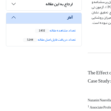
یل پرسشنامه و
ارجاع به این مقاله
اندازه‌گیری عوامل محیطی توسط حسگرهای حرارتی در هر دو ساختمان در فصل تابستان استفاده شده است. جهت تجزیه‌وتحلیل داده‌ها از تحلیل مؤلفه‌های اصلی (PCA )، آزمون تی
ج تحقیق نشان
آمار
میزان روشنایی
ین نبوده است.
تعداد مشاهده مقاله
2,432
تعداد دریافت فایل اصل مقاله
5,244
The Effect 
Case Study:
Nazanin Nasroll
1
Associate Profes