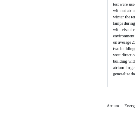
test were use
without atriu
winter, the t
lamps during 
with visual c
environment c
on average 25
two buildings
west directio
building wit
atrium. In ge
generalize the
Atrium
Ener