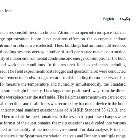
n, Iran.
چکیده
English
ain responsibilities of architects. Atrium is an open interior space that can
gy optimization, it can have positive effect on the occupants’ indoor
t atrium) in Tehran were selected. These buildings had minimum differences
and cooling systems, average number of staff per square meter, construction
uality of indoor environmental conditions and energy consumption in the both
nd workplace conditions. In this research, field experiments, including
ed. The field experiments (data logger and questionnaire) were conducted
measurement methods through research tools including thermometers and lux
. To measure the temperature and humidity simultaneously, the Standard
easure the light intensity. Data loggers are positioned away from the direct
in the workplace near the staff table. The field measurements were carried out
ll directions and in all floors was recorded by lux meter device in the both
e international standard questionnaire of ASHRE Standard 55 (2013) and
 Then to adapt the questionnaire with the research hypotheses, changes were
he format of the questionnaire, the main questions are divided into various
ated to the quality of the indoor environment. For data analysis, Principal
e analysis, the Spearman correlation analysis and Duncan’s multiple range