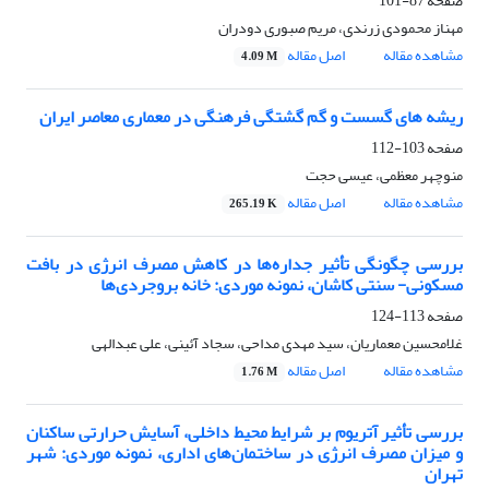
صفحه
87-101
مهناز محمودی زرندی، مریم صبوری دودران
مشاهده مقاله
اصل مقاله
4.09 M
ریشه های گسست و گم گشتگی فرهنگی در معماری معاصر ایران
صفحه
103-112
منوچهر معظمی، عیسی حجت
مشاهده مقاله
اصل مقاله
265.19 K
بررسی چگونگی تأثیر جداره‌ها در کاهش مصرف انرژی در بافت
مسکونی- سنتی کاشان، نمونه موردی: خانه بروجردی‌ها
صفحه
113-124
غلامحسین معماریان، سید مهدی مداحی، سجاد آئینی، علی عبدالهی
مشاهده مقاله
اصل مقاله
1.76 M
بررسی تأثیر آتریوم بر شرایط محیط داخلی، آسایش حرارتی ساکنان
و میزان مصرف انرژی در ساختمان‌های اداری، نمونه موردی: شهر
تهران