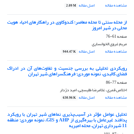
مشاهده مقاله
اصل مقاله
2.09 M
از محله سنتی تا محله معاصر؛ کندوکاوی در راهکارهای احیاء هویت
محلی در شهر امروز
صفحه
61-76
مریم غروی الخوانساری
مشاهده مقاله
اصل مقاله
944.47 K
رویکردی تحلیلی به بررسی جنسیت و تفاوت‌های آن در ادراک
فضای کالبدی، نمونه موردی: فرهنگسراهای شهر تهران
صفحه
77-86
اخلاص قمری، غلامرضا طلیسچی، امید دژدار
مشاهده مقاله
اصل مقاله
630.96 K
تحلیل عوامل مؤثر در آسیب‌پذیری نماهای شهر تهران با رویکرد
پدافند غیرعامل با بهره‌گیری از AHP و GIS، نمونه موردی: منطقه
11 شهرداری تهران، محله امیریه