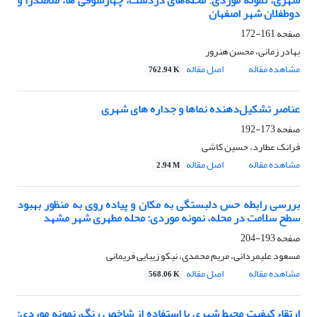
شهری، نمونه موردی: محله‌های دردشت، چهارسوقی ها، ملاصدرا و
دوطفلان شهر اصفهان
صفحه
161-172
بهادر زمانی، محسن هنرور
مشاهده مقاله
اصل مقاله
762.94 K
عناصر تشکیل‌دهنده نماها و جداره های شهری
صفحه
173-192
فرانک عطارد، حسین کاشی
مشاهده مقاله
اصل مقاله
2.94 M
بررسی رابطه حس دلبستگی به مکان و پیاده روی به منظور بهبود
سطح سلامت در محله، نمونه موردی: محله مطهری شهر مشهد
صفحه
193-204
مسعود علیمردانی، مریم محمدی، نیکو زیبایی فریمانی
مشاهده مقاله
اصل مقاله
568.06 K
ارتقاء کیفیت محیط شهری با استفاده از شاخص رنگ، نمونه موردی: