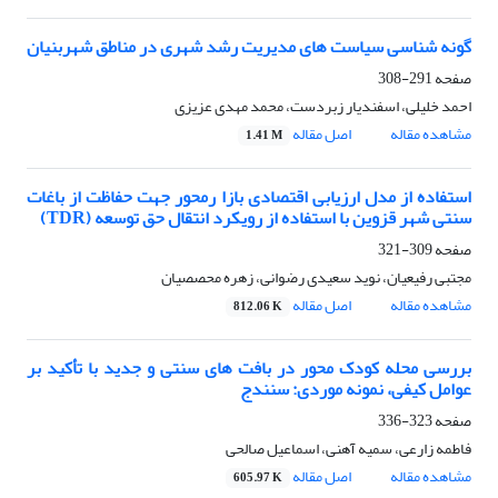
گونه شناسی سیاست های مدیریت رشد شهری در مناطق شهربنیان
صفحه
291-308
احمد خلیلی، اسفندیار زبردست، محمد مهدی عزیزی
مشاهده مقاله
اصل مقاله
1.41 M
استفاده از مدل ارزیابی اقتصادی بازا رمحور جهت حفاظت از باغات
سنتی شهر قزوین با استفاده از رویکرد انتقال حق توسعه (TDR)
صفحه
309-321
مجتبی رفیعیان، نوید سعیدی رضوانی، زهره محصصیان
مشاهده مقاله
اصل مقاله
812.06 K
بررسی محله کودک محور در بافت های سنتی و جدید با تأکید بر
عوامل کیفی، نمونه موردی: سنندج
صفحه
323-336
فاطمه زارعی، سمیه آهنی، اسماعیل صالحی
مشاهده مقاله
اصل مقاله
605.97 K