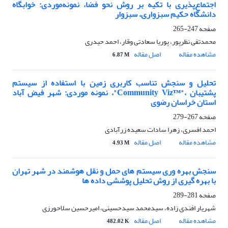
اجتماع‌پذیری با تکیه بر روش نحو فضا، نمونه‌موردی: خوابگاه
دانشگاه حکیم سبزواری، سبزوار
صفحه
247-265
محمدتقی نظرپور، پوریا سعادتی وقار، احمد حیدری
مشاهده مقاله
اصل مقاله
6.87 M
تحلیل و سنجش تناسب کاربری زمین با استفاده از سیستم
پشتیبان ،"Community Vizᵀᴹ"، نمونه موردی: شهر فیض آباد
استان خراسان رضوی
صفحه
267-279
احمد افسری، زهرا سادات سعیده زرآبادی
مشاهده مقاله
اصل مقاله
4.93 M
سنجش بهره وری سیستم های حمل و نقل هوشمند در شهر تهران
با بهره گیری از روش تحلیل پوششی داده ها
صفحه
281-289
شهریار افندی زاده، سیدمحمد سیدحسینی، امیرحسین سلاحورزی
مشاهده مقاله
اصل مقاله
482.02 K