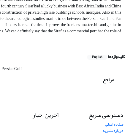
e fourth century Siraf had a lucky business with East Africa, India and China
construction of private high rise buildings, schools, mosques. Also, in this
 to the archeological studies, marine trade between the Persian Gulf and Far
and luxury items at the time. It proves the Iranians’ mastership and genius in
ons. We can definitely say that the Siraf as a commercial port had the role of
کلیدواژه‌ها
English
Persian Gulf
مراجع
دسترسی سریع
آخرین اخبار
صفحه اصلی
درباره نشریه