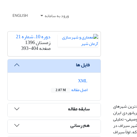
ورود به سامانه
ENGLISH
دوره 10، شماره 21
زمستان 1396
صفحه
393-404
فایل ها
XML
اصل مقاله
2.07 M
ادترین شهرهای
سابقه مقاله
یانوردی ایران
وصیفی- تحلیلی
هم رسانی
 شهر سیراف در
ه، اولاً سیراف