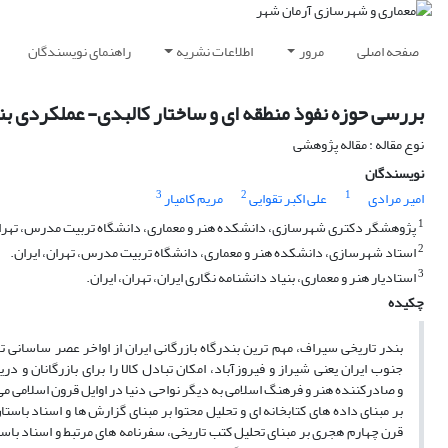
صفحه اصلی
مرور
اطلاعات نشریه
راهنمای نویسندگان
بررسی حوزه نفوذ منطقه ای و ساختار کالبدی- عملکردی ب
نوع مقاله : مقاله پژوهشی
نویسندگان
3
2
1
امیر مرادی
علی اکبر تقوایی
مریم کامیار
1
پژوهشگر دکتری شهرسازی، دانشکده هنر و معماری، دانشگاه تربیت مدرس، تهران،
2
استاد شهرسازی، دانشکده هنر و معماری، دانشگاه تربیت مدرس، تهران، ایران.
3
استادیار هنر و معماری، بنیاد دانشنامه نگاری ایران، تهران، ایران.
چکیده
بندر تاریخی سیراف، مهم ترین بندرگاه بازرگانی ایران از اواخر عصر ساسانی
جنوب ایران یعنی شیراز و فیروزآباد، امکان تبادل کالا را برای بازرگانان و 
و صادرکننده هنر و فرهنگ اسلامی به دیگر نواحی دنیا در اوایل قرون اسلامی می
بر مبنای داده های کتابخانه ای و تحلیل محتوا بر مبنای گزارش ها و اسناد با
قرن چهارم هجری بر مبنای تحلیل کتب تاریخی، سفرنامه های مرتبط و اسناد باستا