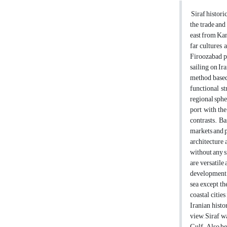
Siraf histori
the trade and
east from Kan
far cultures 
Firoozabad pr
sailing on Ir
method based 
functional st
regional spher
port with the
contrasts. Ba
markets and p
architecture 
without any s
are versatile
development o
sea except th
coastal cities
Iranian histo
view, Siraf w
Gulf. Also be