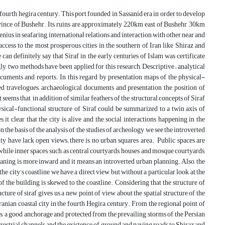
te fourth hegira century. This port founded in Sassanid era in order to develop
province of Bushehr. Its ruins are approximately 220km east of Bushehr, 30km
ius in seafaring, international relations and interaction with other near and
access to the most prosperous cities in the southern of Iran like Shiraz and
n definitely say that Siraf in the early centuries of Islam was certificate
ly, two methods have been applied for this research, Descriptive – analytical
ocuments and reports. In this regard by presentation maps of the physical-
ated travelogues, archaeological documents and presentation the position of
 seems that, in addition of similar feathers of the structural concepts of Siraf
hysical-functional structure of Siraf could be summarized to a twin axis of
 it clear that the city is alive and the social interactions happening in the
the basis of the analysis of the studies of archeology, we see the introverted
ity have lack open views; there is no urban squares area. Public spaces are
while inner spaces, such as central courtyards, houses and mosque courtyards,
 meaning is more inward and it means an introverted urban planning. Also, the
the city’s coastline we have a direct view but without a particular look at the
f the building is skewed to the coastline. Considering that the structure of
ructure of siraf gives us a new point of view about the spatial structure of the
Iranian coastal city in the fourth Hegira century. From the regional point of
s, a good anchorage and protected from the prevailing storms of the Persian
restrial channels and the existence of ground and paving roads to Shiraz and