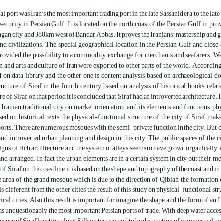
cal port was Iran’s the most important trading port in the late Sassanid era to the la
 security in Persian Gulf. It is located on the north coast of the Persian Gulf in 
gan city, and 380km west of Bandar Abbas. It proves the Iranians’ mastership and gen
and civilizations. The special geographical location in the Persian Gulf and close 
ovided the possibility to a commodity exchange for merchants and seafarers. We ca
an and arts and culture of Iran were exported to other parts of the world. According
on data library and the other one is content analysis, based on archaeological d
ructure of Siraf in the fourth century based on analysis of historical books, rel
e of Siraf on that period it is concluded that Siraf had an introverted architecture. It
 Iranian traditional city on market orientation and its elements and functions, p
sed on historical texts, the physical-functional structure of the city of Siraf makes
orts. There are numerous mosques with the semi-private function in the city. But, on 
and introverted urban planning and design in this city. The public spaces of the c
igns of rich architecture, and the system of alleys seems to have grown organically, 
 and arranged. In fact, the urban elements are in a certain system in city but their
f Siraf on the coastline, it is based on the shape and topography of the coast and in 
e area of the grand mosque which is due to the direction of Qiblah, the formation o
 is different from the other cities, the result of this study on physical-functional st
rical cities. Also this result is important for imagine the shape and the form of an 
as unquestionably the most important Persian ports of trade. With deep water acces
cause of Siraf location along Silk waterway, and to be destination of commercial ter