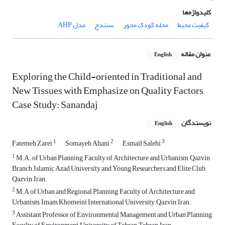
کلیدواژه‌ها
کیفیت محیط
محله کودک محور
سنندج
مدل AHP
عنوان مقاله
English
Exploring the Child-oriented in Traditional and
New Tissues with Emphasize on Quality Factors,
Case Study: Sanandaj
نویسندگان
English
1
2
3
Fatemeh Zarei
Somayeh Ahani
Esmail Salehi
1
M.A. of Urban Planning, Faculty of Architecture and Urbanism, Qazvin
Branch, Islamic Azad University and Young Researchers and Elite Club,
Qazvin, Iran.
2
M.A of Urban and Regional Planning, Faculty of Architecture and
Urbanism, Imam Khomeini International University, Qazvin, Iran.
3
Assistant Professor of Environmental Management and Urban Planning,