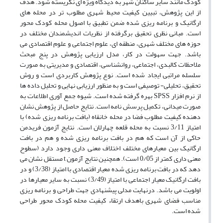
کودک مانند سایر ساکنان شهر به دیدگاه ویژه ای نگریسته شود. هدف
از این پژوهش، تبیین کیفیت محیط شهری مطلوب تر در محله های
ارگانیک و برنامه ریزی شده ضمن تطبیق با اصول محله کودک محور
است. مبانی نظری تحقیق برگرفته از نظریات اندیشمندان مختلف در
حوزه های مختلف شهری، منطقه ای، علوم اجتماعی و علوم اقتصادی می
باشد. جهت سهولت در کار، مدل ارزیابی پژوهش در پنج مبحث
ملاحظات کالبدی، اجتماعی، روانشناسی، اقتصادی و مدیریتی به صورت
سلسله مراتبی ایجاد شده است. نوع پژوهش کاربردی است و روش
تحقیق، تحلیلی- توصیفی است و به منظور ارزیابی نهایی و تحلیل داده ها
از نرم افزار SPSS بهره گرفته شده است. شیوه جمع آوری اطلاعات به
صورت میدانی، تکمیل پرسش نامه است. نتایج حاصل از پژوهش نشان
دهنده کیفیت مطلوب فضا در محله خانقاه (بافت برنامه ریزی شده) با
امتیاز 3/11 نسبت به محله قلعه چهارلان است. نتایج آزمون فریدمن
حاکی از آن است که هم در بافت برنامه ریزی شده و هم در بافت
ارگانیک بین معیارهای مختلف اختلاف معنی داری وجود دارد (سطوح
معنی داری کمتر از 0/05 است). همچنین نتایج آزمون t مستقل نشان می
دهد که در بافت برنامه ریزی شده معیار اقتصادی با امتیاز (3/38) و در
بافت ارگانیک معیار اجتماعی با امتیاز (3/49) نسبت به سایر معیارها در
اولویت می باشد. درنهایت مدلی پیشنهادی جهت طراحی و برنامه ریزی
مناسب فضای شهری باهدف ارتقاء کیفیت محله کودک محور طراحی
شده است.