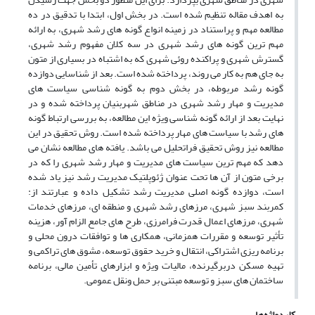
به اهدف مقاله تنظیم شده است. در بخش اول، ابتدا با تدقیق در ده
مطالعه مهم و پراستناد در زمینه انواع گونه های رشد شهری، به ارائه
مهم ترین گونه های رشد شهری در سه کلان مفهوم رشد شهری،
گسترش شهری و پراکنده روئی شهری که به اشتباه در بسیاری از متون
به جای هم به کار می روند، پرداخته شده است. بعد از شناسایی دوازده
گونه رشد مربوطه، در بخش دوم به گونه شناسی سیاست های
مدیریت و مهار رشد شهری در مناطق شهربنیان پرداخته شده و در
نهایت بعد از ارائه گونه شناسی ویژه این مطالعه، به بررسی ارتباط گونه
های رشد با سیاست های مهار پرداخته شده است. روش تحقیق در این
مطالعه نیز روش تحقیق فراتحلیل می باشد. یافته های مطالعه نشان می
دهد که مهم ترین سیاست های مدیریت و مهار رشد شهری را که در
برخی متون از آن ها تحت عنوان ژئوپلتیک مدیریت رشد نیز یاد شده
است، دوازده گونه اصلی مدیریت رشد تشکیل داده و عبارتند از:
کمربند سبز شهری، مرزهای رشد شهری و منطقه ای، مرزهای خدمات
شهری، مرزهای اعمال قدرت فرامرزی، طرح های جامع الزام آور، هزینه
تأثیر توسعه و مقررات همزمانی، همکاری ها و توافقات درون محلی و
برنامه ریزی اشتراکی، انتقال و خرید حقوق توسعه، مشوق های تراکمی و
تهیه مسکن دربرگیرنده، مالیات ویژه و ابزارهای تأمین مالی، برنامه
ساختمان های سبز و توسعه مبتنی بر حمل ونقل عمومی.
کلیدواژه‌ها