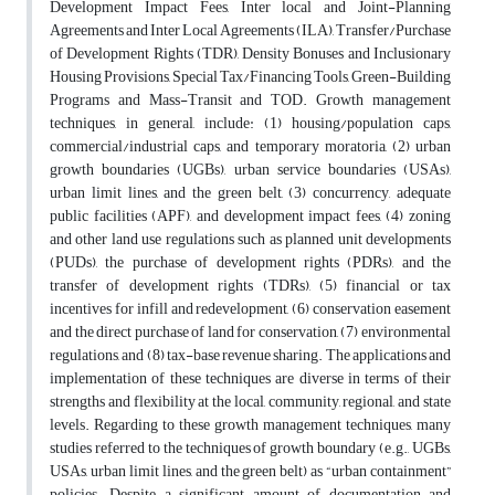
Development Impact Fees, Inter local and Joint-Planning
Agreements and Inter Local Agreements (ILA), Transfer/Purchase
of Development Rights (TDR), Density Bonuses and Inclusionary
Housing Provisions, Special Tax/Financing Tools, Green-Building
Programs and Mass-Transit and TOD. Growth management
techniques, in general, include: (1) housing/population caps,
commercial/industrial caps, and temporary moratoria, (2) urban
growth boundaries (UGBs), urban service boundaries (USAs),
urban limit lines, and the green belt, (3) concurrency, adequate
public facilities (APF), and development impact fees, (4) zoning
and other land use regulations such as planned unit developments
(PUDs), the purchase of development rights (PDRs), and the
transfer of development rights (TDRs), (5) financial or tax
incentives for infill and redevelopment, (6) conservation easement
and the direct purchase of land for conservation, (7) environmental
regulations, and (8) tax-base revenue sharing. The applications and
implementation of these techniques are diverse in terms of their
strengths and flexibility at the local, community, regional, and state
levels. Regarding to these growth management techniques, many
studies referred to the techniques of growth boundary (e.g., UGBs,
USAs, urban limit lines, and the green belt) as “urban containment”
policies. Despite a significant amount of documentation and