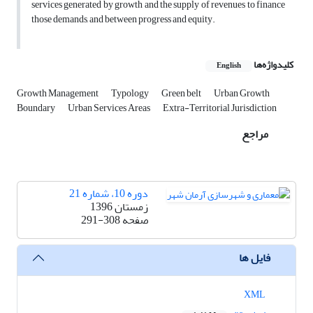
services generated by growth and the supply of revenues to finance
those demands, and between progress and equity.
کلیدواژه‌ها
English
Growth Management
Typology
Green belt
Urban Growth
Boundary
Urban Services Areas
Extra-Territorial Jurisdiction
مراجع
دوره 10، شماره 21
زمستان 1396
صفحه
291-308
فایل ها
XML