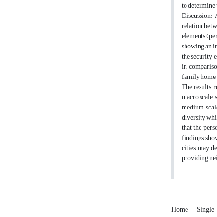
to determine t
Discussion: 
relation betw
elements (per
showing an in
the security 
in comparison
family home a
The results r
macro scale, 
medium scale
diversity whi
that the pers
findings show
cities may d
providing nei
Home
Single