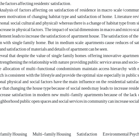
he factors affecting residents’ satisfaction.
Analysis of factors affecting on satisfaction of residence in macro scale (commu
een motivation of changing habitat type and satisfaction of home. Literature rev
sonal, social, cultural and physical), whereas there is a change of habitat type from 
crease in physical factors. The impact of social dimensions in macro and micro scale 
element leads to increase the satisfaction of apartment house. The satisfaction of th
 with single family home. But in medium scale, apartments cause reduces of satisf
nd satisfaction of materials and details of apartment can be seen.
eveal that despite the value of single family homes, offering innovative apartment
strengthening the relationship with nature, providing public service areas and socio-
 allocation of multi-functional condominium maintain access hierarchy with em
ch is consistent with the lifestyle and provide the optimal size, especially in publ
onal, physical and social factors have the main influence on the residential sati
 that changing the house type because of social needs may leads to increase resident
ecrease satisfaction in modern new multi-family apartments because of the lack 
ghborhood public open spaces and social services in community can increase social 
-family Housing
Multi-family Housing
Satisfaction
Environmental Psyc