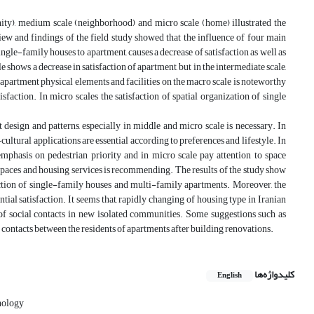
nity), medium scale (neighborhood) and micro scale (home) illustrated the
iew and findings of the field study showed that the influence of four main
single-family houses to apartment, causes a decrease of satisfaction as well as
shows a decrease in satisfaction of apartment, but in the intermediate scale,
e apartment physical elements and facilities on the macro scale is noteworthy
action. In micro scales the satisfaction of spatial organization of single
 design and patterns, especially in middle and micro scale is necessary. In
cultural applications are essential according to preferences and lifestyle. In
phasis on pedestrian priority and in micro scale pay attention to space
ic spaces and housing services is recommending. The results of the study show
sfaction of single-family houses and multi-family apartments. Moreover, the
ial satisfaction. It seems that, rapidly changing of housing type in Iranian
of social contacts in new isolated communities. Some suggestions such as
contacts between the residents of apartments after building renovations.
کلیدواژه‌ها
English
hology