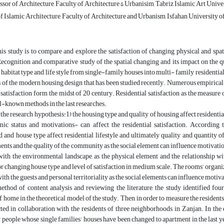
sor of Architecture, Faculty of Architecture & Urbanisim, Tabriz Islamic Art Univers
 Islamic Architecture, Faculty of Architecture and Urbanism, Isfahan University of 
is study is to compare and explore the satisfaction of changing physical and spa
cognition and comparative study of the spatial changing and its impact on the qual
habitat type and life style from single-family houses into multi- family residential 
 of the modern housing design that has been studied recently. Numerous empirical s
l satisfaction form the midst of 20 century. Residential satisfaction as the measure
ll-known methods in the last researches.
he research hypothesis:1) the housing type and quality of housing affect residential s
ic status and motivations- can affect the residential satisfaction. According t
and house type affect residential lifestyle and ultimately quality and quantity of
ents and the quality of the community as the social element can influence motivation
with the environmental landscape, as the physical element and the relationship wi
r changing house type and level of satisfaction in medium scale. The rooms’ organizat
with the guests and personal territoriality as the social elements can influence motiv
method of content analysis and reviewing the literature, the study identified four
f home in the theoretical model of the study. Then, in order to measure the residents’
ted in collaboration with the residents of three neighborhoods in Zanjan. In th
people whose single families’ houses have been changed to apartment in the last ye