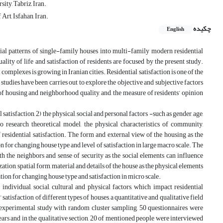
ity, Tabriz, Iran.
Art, Isfahan, Iran.
چکیده
English
tial patterns of single-family houses into multi-family modern residential
ity of life and satisfaction of residents are focused by the present study.
complexes is growing in Iranian cities. Residential satisfaction is one of the
tudies have been carries out to explore the objective and subjective factors
 of housing and neighborhood quality, and, the measure of residents’ opinion
atisfaction, 2) the physical, social and personal factors -such as gender, age,
o research theoretical model, the physical characteristics of community,
 residential satisfaction. The form and external view of the housing as the
 for changing house type and level of satisfaction in large macro scale. The
th the neighbors and sense of security as the social elements can influence
ion, spatial form, material and details of the house as the physical elements
ation for changing house type and satisfaction in micro scale.
 individual, social, cultural and physical factors, which impact residential
 satisfaction of different types of houses, a quantitative and qualitative field
e experimental study with random cluster sampling, 50 questionnaires were
ars and in the qualitative section, 20 of mentioned people were interviewed