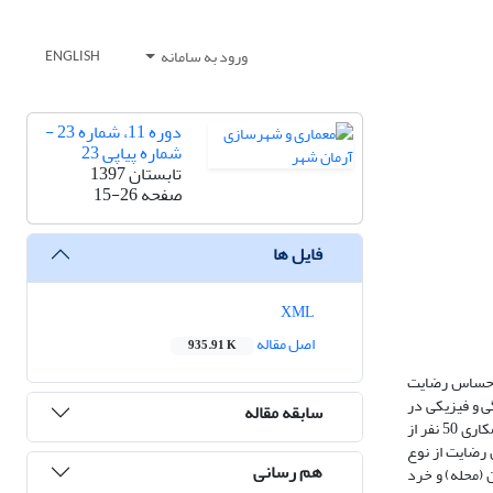
ورود به سامانه
ENGLISH
دوره 11، شماره 23 -
شماره پیاپی 23
تابستان 1397
صفحه
15-26
فایل ها
XML
اصل مقاله
935.91 K
ر احساس رضایت
ی و فیزیکی در
سابقه مقاله
ایجاد حس رضایت از مکان سکونت، الگوی نظری پژوهش شکل گرفت. به‌منظور سنجش رضایت‌مندی، یک مطالعه میدانی به روش نمونه‌گیری خوشه‌ای تصادفی، با همکاری 50 نفر از
عوامل مؤثر بر میزان رضایت از نوع
هم رسانی
 (محله) و خرد