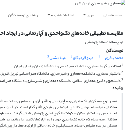
صفحه اصلی
مرور
اطلاعات نشریه
راهنمای نویسندگان
مقایسه تطبیقی خانه‌های تک‌واحدی و آپارتمانی در ایجاد 
نوع مقاله : مقاله پژوهشی
نویسندگان
3
2
1
محمد باقری
مینو قره بگلو
مینا دشتی
1
استادیار گروه معماری، دانشکده‌ مهندسی، دانشگاه زنجان، زنجان، ایران
2
دانشیار معماری، دانشکده معماری و شهرسازی، دانشگاه هنر اسلامی تبریز، تبریز، ا
3
دانشجوی دکتری معماری اسلامی، دانشکده معماری و شهرسازی، دانشگاه هنر اصفها
چکیده
تغییر نوع مسکن‌ از تک‌خانواری به آپارتمانی و تأثیر آن بر احساس رضایت
ساکنان به‌واسطه عوامل کالبدی، اجتماعی و فردی تأثیرگذار است. در آغاز، ب
مسکن در سه مقیاس (محله، همسایگی و خانه)، حاکی از ارتباط معنادار بین انگ