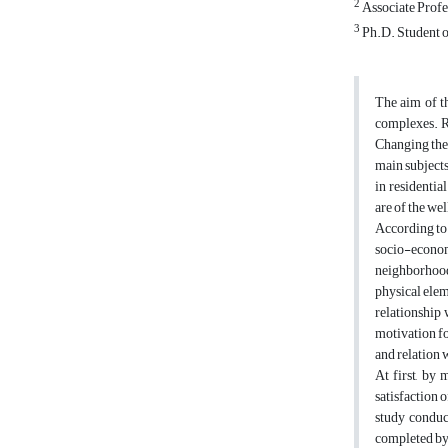
2
Associate Profes
3
Ph.D. Student of
The aim of th
complexes. Re
Changing the 
main subjects
in residentia
are of the we
According to t
socio-econom
neighborhood 
physical elem
relationship 
motivation fo
and relation 
At first, by 
satisfaction o
study conduc
completed by 