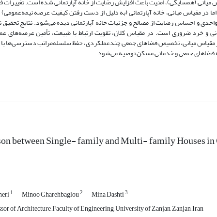
میانی (همسایگی)، امنیت باعث افزایش رضایت از خانه آپارتمانی شده است. تغییرات فی
در مقیاس میانی، خانه آپارتمانی (به دلیل از دست رفتن کیفیت عرصه نیمه‌عمومی) 
دی و احساس رضایت از مصالح و جزئیات خانه آپارتمانی دیده ‌می‌شود. نتایج تحقیق ن
میانی و خرد ضروری است. در مقیاس کلان، تقویت ارتباط با طبیعت، تأمین عرصه‌های ع
ر مقیاس میانی، تخصیص فضاهای جمعی چند‌عملکردی، حفظ سلسله‌مراتب دسترسی‌ها با تأک
ینه فضاهای جمعی و خدماتی مسکن توصیه می‌شود
n between Single- family and Multi- family Houses in Cr
1
2
3
eri
Minoo Gharehbaglou
Mina Dashti
sor of Architecture, Faculty of Engineering, University of Zanjan, Zanjan, Iran