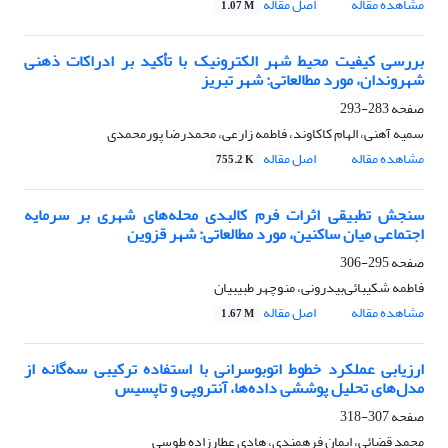
مشاهده مقاله
اصل مقاله
1.07 M
بررسی کیفیت محیط شهر الکترونیک با تأکید بر ادراکات ذهنی
شهروندان، مورد مطالعاتی: شهر تبریز
صفحه
283-293
سمیه آهنی، الهام کاکاوند، فاطمه زارعی، محمدرضا پورمحمدی
مشاهده مقاله
اصل مقاله
755.2 K
سنجش تطبیقی اثرات فرم کالبدی محله‌های شهری بر سرمایه
اجتماعی میان ساکنین، مورد مطالعاتی: شهر قزوین
صفحه
295-306
فاطمه شکیبائی‌بیدرونی، منوچهر طبیبیان
مشاهده مقاله
اصل مقاله
1.67 M
ارزیابی عملکرد خطوط اتوبوسرانی با استفاده ترکیبی سه‌گانه از
مدل‌های تحلیل پوششی داده‌ها، آنتروپی و تاپسیس
صفحه
307-318
محمد قضائی، ایمان فرهمندی، هادی عطارزاده طوسی