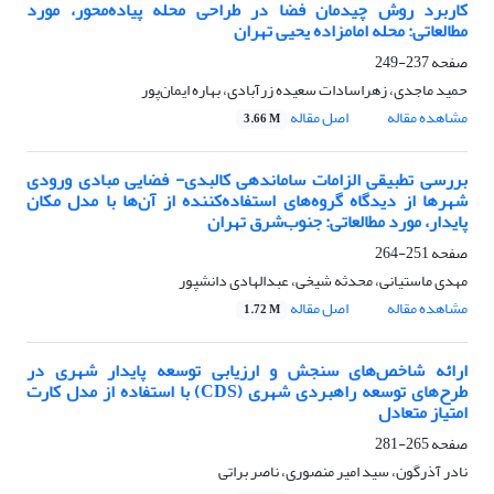
کاربرد روش چیدمان فضا در طراحی محله‌ پیاده‌محور، مورد
مطالعاتی: محله‌ امامزاده یحیی تهران
صفحه
237-249
حمید ماجدی، زهرا‌سادات سعیده زرآبادی، بهاره ایمان‌پور
مشاهده مقاله
اصل مقاله
3.66 M
بررسی تطبیقی الزامات ساماندهی کالبدی- فضایی مبادی ورودی
شهرها از دیدگاه گروه‌های استفاده‌کننده از آن‌ها با مدل مکان
پایدار، مورد مطالعاتی: جنوب‌شرق تهران
صفحه
251-264
مهدی ماستیانی، محدثه شیخی، عبدالهادی دانشپور
مشاهده مقاله
اصل مقاله
1.72 M
ارائه شاخص‌های سنجش و ارزیابی توسعه پایدار شهری در
طرح‌های توسعه راهبردی شهری (CDS) با استفاده از مدل کارت
امتیاز متعادل
صفحه
265-281
نادر آذرگون، سید امیر منصوری، ناصر براتی