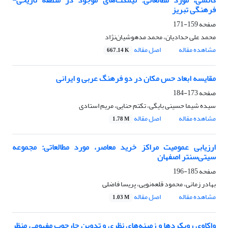
کانسی، مورد مطالعاتی: نیمکت‌های موجود در منطقه تاریخی-
فرهنگی تبریز
صفحه
159-171
محمد علی حدادیان، محمد مدهوشیان‌نژاد
مشاهده مقاله
اصل مقاله
667.14 K
مقایسه ابعاد حس مکان در دو فرهنگ عربی و ایرانی
صفحه
173-184
سیده شیما حسینی بایگی، تکتم حنایی، مریم استادی
مشاهده مقاله
اصل مقاله
1.78 M
ارزیابی عمومیت مراکز خرید معاصر، مورد مطالعاتی: مجموعه
سیتی‌سنتر اصفهان
صفحه
185-196
بهادر زمانی، محمود قلعه‌نویی، پریسا فاضلی
مشاهده مقاله
اصل مقاله
1.03 M
واکاوی رویکردها و زمینه‌های نظری و تدوین چارچوب مفهومی منظر