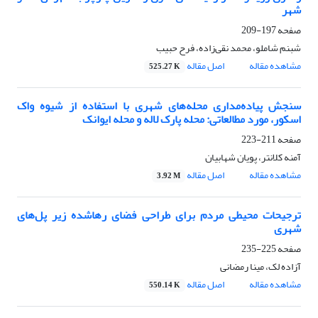
شهر
صفحه
197-209
شبنم شاملو، محمد نقی‌زاده، فرح حبیب
مشاهده مقاله
اصل مقاله
525.27 K
سنجش پیاده‌مداری محله‌های شهری با استفاده از شیوه واک
اسکور، مورد مطالعاتی: محله پارک لاله و محله ایوانک
صفحه
211-223
آمنه کلانتر، پویان شهابیان
مشاهده مقاله
اصل مقاله
3.92 M
ترجیحات محیطی مردم برای طراحی فضای رهاشده زیر پل‌های
شهری
صفحه
225-235
آزاده لک، مینا رمضانی
مشاهده مقاله
اصل مقاله
550.14 K