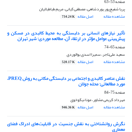
صفحه
53-63
پریا شفیع‌پور یوردشاهی، مصطفی کیانی، مریم طباطبائیان
مشاهده مقاله
اصل مقاله
734.24 K
تأثیر نیازهای انسانی بر دلبستگی به محیط کالبدی در مسکن و
پیش‌بینی عوامل مؤثر در ارتقاء آن، مطالعه موردی: شهر تهران
صفحه
65-74
سعید علی‌تاجر، سمیرا اسدی بوالوردی
مشاهده مقاله
اصل مقاله
520.17 K
نقش عناصر کالبدی و اجتماعی بر دلبستگی مکانی به روش PREQ،
مورد مطالعاتی: محله جولان
صفحه
75-84
مهرداد کریمی مشاور، مونا نیکوخوی
مشاهده مقاله
اصل مقاله
946.36 K
نگرش روانشناختی به نقش جنسیت در قابلیت‌های ادراک فضای
معماری