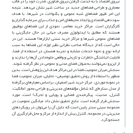
نیروی اقتصاد با به خدمت گرفتن نیروی فناوری، قدرت خود را در قالب
معماری و طراحی فضاهای جدید در ساخت شهر نشان می‌دهد. نتیجه
این امر ظهور فضاهای شبه عمومی و یکنواخت در شهرها، با هدف
سوددهی اقتصادی و ایجاد محیط‌های امن و جذاب برای سرمایه گذاران و
کارگزاران است. مراکز خرید معاصر، نمودی از این فضاهای نوظهور
هستند که مطابق با ایدئولوژی مصرف جهانی در حال جایگزینی با
فضاهای عمومی شهرها و مراکز خرید سنتی (بازارها) هستند. این در
حالی است که از دیدگاه صاحب نظرانی نظیر اوژه، این فضاها به سبب
ارائه نوع و نحوه خدمات مشابه و تجربه همسان در استفاده از فضا،
قابلیت انباشتگی خاطرات و تاریخی و واقعی جلوه‌دادن آن‌ها را ندارند و
از این‌رو نمی‌توانند به‌عنوان فضای مدنی و عمومی در نظر گرفته شوند.
سنجش میزان عمومیت فضا در این مراکز هدف این پژوهش است. بدین
منظور با استفاده از روش تحقیق توصیفی- تحلیلی، میزان عمومیت فضا
در نمونه موردی، مرکز خرید شهر اصفهان، براساس معیارهای برگرفته
از مدل ستاره‌ای که شامل مؤلفه‌های مدیریتی و طراحی محور (مالکیت،
کنترل، مدنیت، پیکره‌بندی فضایی و پویایی و تحرک) است، مورد
سنجش قرار گرفته است. نتایج تحقیق نشان داد میانگین عمومیت در
مجموعه سیتی سنتر پایین است که دلیل آن را می‌توان در رویکردهای
مدیریتی در مجموعه، کنترل بیش از اندازه از مرکز و محل قرارگیری آن
جستجو کرد.