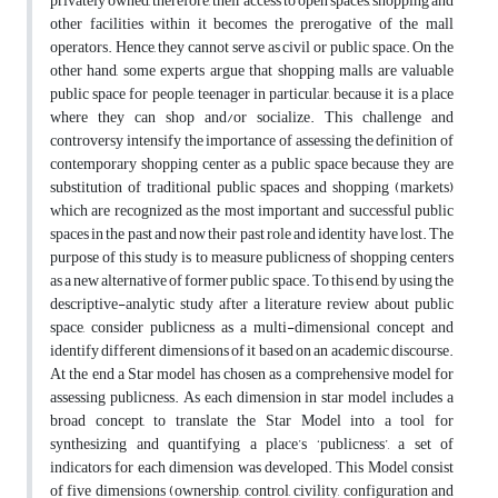
privately owned, therefore, their access to open spaces, shopping and
other facilities within it becomes the prerogative of the mall
operators. Hence, they cannot serve as civil or public space. On the
other hand, some experts argue that shopping malls are valuable
public space for people, teenager in particular, because it is a place
where they can shop and/or socialize. This challenge and
controversy intensify the importance of assessing the definition of
contemporary shopping center as a public space because they are
substitution of traditional public spaces and shopping (markets)
which are recognized as the most important and successful public
spaces in the past and now their past role and identity have lost. The
purpose of this study is to measure publicness of shopping centers
as a new alternative of former public space. To this end, by using the
descriptive-analytic study after a literature review about public
space, consider publicness as a multi-dimensional concept and
identify different dimensions of it based on an academic discourse.
At the end a Star model has chosen as a comprehensive model for
assessing publicness. As each dimension in star model includes a
broad concept, to translate the Star Model into a tool for
synthesizing and quantifying a place’s ‘publicness’, a set of
indicators for each dimension was developed. This Model consist
of five dimensions (ownership, control, civility, configuration and