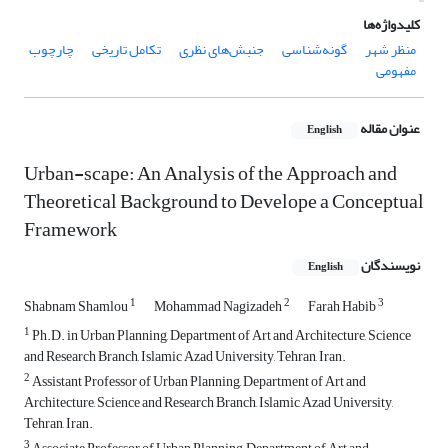
کلیدواژه‌ها
منظر شهر
گونه‌شناسی
جنبش‌های نظری
تکامل تاریخی
چارچوب
مفهومی
عنوان مقاله
English
Urban-scape: An Analysis of the Approach and
Theoretical Background to Develope a Conceptual
Framework
نویسندگان
English
1
2
3
Shabnam Shamlou
Mohammad Nagizadeh
Farah Habib
1
Ph.D. in Urban Planning, Department of Art and Architecture, Science
and Research Branch, Islamic Azad University, Tehran, Iran.
2
Assistant Professor of Urban Planning, Department of Art and
Architecture, Science and Research Branch, Islamic Azad University,
Tehran, Iran.
3