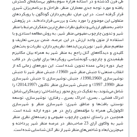
طی قرن گذشته و در آستانه هزاره سوم به‌طور بی‌سابقه‌ای گسترش
یافته و مورد توجه جدی معماران منظر، طراحان و برنامه‌ریزان شهری
قرار گرفته است. در این میان، نظریه‌پردازان گوناگون با رویکردهای
متفاوتی این موضوع را مورد بحث و بررسی قرار‌داده‌اند. در پژوهش
حاضر به‌منظور ارزیابی و تدقیق نظرات مطرح‌ترین متفکران مرتبط با منظر
شهر و تدوین چارچوب مفهومی منظر شهر، به روش مطالعه اسنادی و با
استفاده از متون واجد ارزش در این عرصه، ضمن بررسی تعاریف و
مفاهیم منظر شهر؛ نوین‌ترین ایده‌ها، نظریه‌پردازان، نظریات و بحث‌های
کلیدی و دیدگاه‌های آنان راجع به منظر شهر به همراه بیان مکانیزم
طبقه‌بندی و چارچوب گونه‌شناسی رویکردها برای اولین بار در قالب
چهار دوره زمانی عمده تدوین شده است. این دوره‌های زمانی که از
انقلاب صنعتی تا جنبش منظر شهر (1960)، جنبش منظر شهر تا جنبش
نوشهرسازی (1960ـ1990)، جنبش نوشهرسازی تا جنبش شهرسازی
منظر (1990ـ 1997) و جنبش شهرسازی منظر تاکنون (1997ـ2014) را
شامل می‌شوند، به تفکیک در پنج محور زیباشناختی؛ زمینه‌گرایی شامل
ادراک فضایی ـ بصری، ادراک بصری ‌ـ رفتاری؛ نوشهرسازی، توسعه
نوسنتی بافت‌ها و مناطق شهری؛ شهرسازی منظر و شهرسازی
اکولوژیکی همراه با مؤلفه‌های رایج در هر دوره ارائه شده است.
همچنین در راستای تدوین چارچوب مفهومی و زمینه‌های نظری منظر
شهر به واکاوی آرای 23 صاحب‌نظر در عرصه منظر شهر پرداخته و
مهم‌ترین ابعاد و شاخص‌های منظر شهر از نظر آنان شناسایی شده است.