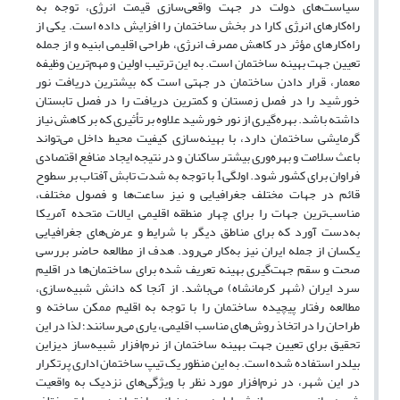
سیاست‌های دولت در جهت واقعی‌سازی قیمت انرژی، توجه به
راه‌کارهای انرژی کارا در بخش ساختمان را افزایش داده است. یکی از
راه‌کارهای مؤثر در کاهش مصرف انرژی، طراحی اقلیمی ابنیه و از جمله
تعیین جهت بهینه ساختمان است. به این ترتیب اولین و مهم‌ترین وظیفه
معمار، قرار دادن ساختمان در جهتی است که بیشترین دریافت نور
خورشید را در فصل زمستان و کمترین دریافت را در فصل تابستان
داشته باشد. بهره‌گیری از نور خورشید علاوه بر تأثیری که بر کاهش نیاز
گرمایشی ساختمان دارد، با بهینه‌سازی کیفیت محیط داخل می‌تواند
باعث سلامت و بهره‌وری بیشتر ساکنان و در نتیجه ایجاد منافع اقتصادی
فراوان برای کشور شود. اولگی1 با توجه به شدت تابش آفتاب بر سطوح
قائم در جهات مختلف جغرافیایی و نیز ساعت‌ها و فصول مختلف،
مناسب‌ترین جهات را برای چهار منطقه اقلیمی ایالات متحده آمریکا
به‌دست آورد که برای مناطق دیگر با شرایط و عرض‌های جغرافیایی
یکسان از جمله ایران نیز به‌کار می‌رود. هدف از مطالعه حاضر بررسی
صحت و سقم جهت‌گیری بهینه تعریف شده برای ساختمان‌ها در اقلیم
سرد ایران (شهر کرمانشاه) می‌باشد. از آنجا که دانش شبیه‌سازی،
مطالعه رفتار پیچیده ساختمان را با توجه به اقلیم ممکن ساخته و
طراحان را در اتخاذ روش‌های مناسب اقلیمی، یاری می‌رسانند؛ لذا در این
تحقیق برای تعیین جهت بهینه ساختمان از نرم‌افزار شبیه‌ساز دیزاین
بیلدر استفاده شده است. به این منظور یک تیپ ساختمان اداری پرتکرار
در این شهر، در نرم‌افزار مورد نظر با ویژگی‌های نزدیک به واقعیت