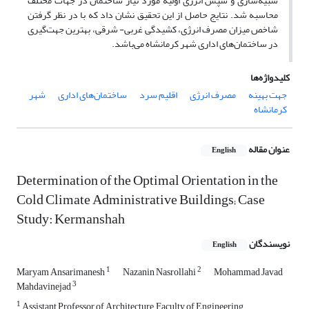
شبیه‌سازی و سپس انرژی اولیه مورد نیاز ساختمان در جهات مختلف
محاسبه شد. نتایج حاصل از این تحقیق نشان داد که با در نظر گرفتن
شاخص میزان مصرف انرژی، کشیدگی غربی- شرقی، بهترین جهت‌گیری
در ساختمان‌های اداری شهر کرمانشاه می‌باشد.
کلیدواژه‌ها
جهت بهینه
مصرف انرژی
اقلیم سرد
ساختمان‌های اداری
شهر
کرمانشاه
عنوان مقاله
English
Determination of the Optimal Orientation in the
Cold Climate Administrative Buildings; Case
Study: Kermanshah
نویسندگان
English
1
2
Maryam Ansarimanesh
Nazanin Nasrollahi
Mohammad Javad
3
Mahdavinejad
1
Assistant Professor of Architecture, Faculty of Engineering,