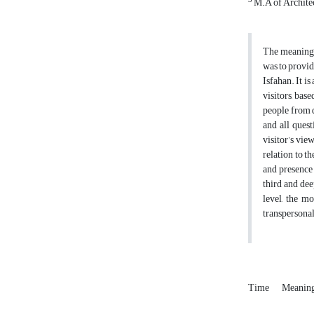
3
M.A of Architec
The meaning o
was to provid
Isfahan. It i
visitors, bas
people from d
and all ques
visitor’s vie
relation to t
and presence 
third and dee
level, the m
transpersonal
Time
Meaning