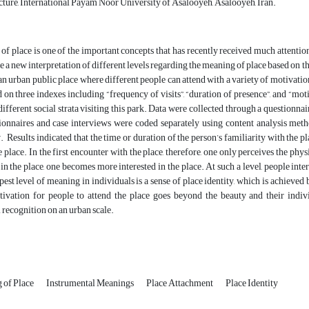
ture, International Payam Noor University of Asalooyeh, Asalooyeh, Iran.
f place is one of the important concepts that has recently received much attention
e a new interpretation of different levels regarding the meaning of place based on t
s an urban public place where different people can attend with a variety of motivati
ed on three indexes including “frequency of visits”, “duration of presence”, and “mot
ifferent social strata visiting this park. Data were collected through a questionn
tionnaires and case interviews were coded separately using content analysis met
w. Results indicated that the time or duration of the person’s familiarity with the p
he place. In the first encounter with the place, therefore, one only perceives the phy
in the place, one becomes more interested in the place. At such a level, people inte
pest level of meaning in individuals is a sense of place identity, which is achieved 
otivation for people to attend the place goes beyond the beauty and their indiv
 recognition on an urban scale.
 of Place
Instrumental Meanings
Place Attachment
Place Identity