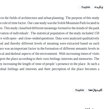
چکیده
English
 in the fields of architecture and urban planning. The purpose of this study
he role of time factor. Our case study was the Sofeh Mountain Park located in
ons. This study classified different meanings formed in the minds of the park
ivation of individuals”. The statistical population of the study included 150
aire with open- and close-ended questions. Data were analyzed qualitatively
hod, and thereby different levels of meaning were extracted based on each
lace was an important factor in the formation of different semantic levels in
sical and skeletal aspects of the environment. With increasing times of visits
rpret the place according to their own feelings, interests, and memories. The
by increasing the length of time of people`s presence in the place. At such a
idual feelings and interests, and their perception of the place becomes a
کلیدواژه‌ها
English