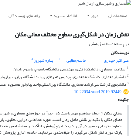
صفحه اصلی
مرور
اطلاعات نشریه
راهنمای نویسندگان
نقش زمان در شکل‌گیری سطوح مختلف معانی مکان
نوع مقاله : مقاله پژوهشی
نویسندگان
3
2
1
علی اکبر حیدری
قاسم مطلبی
بهاره شهروز
1
استادیار معماری، دانشکده فنی و مهندسی دانشگاه یاسوج، یاسوج، ایران
2
دانشیار معماری، دانشکده معماری، پردیس هنرهای زیبا، دانشگاه تهران، تهران، ایر
3
دانشجوی کارشناسی ارشد معماری، دانشگاه بین‌المللی واحد پیام‌نور عسلویه، عسلو
10.22034/aaud.2019.92449
چکیده
معنای مکان از جمله مفاهیم مهمی است که اخیراً در حوزه‌های معماری و شه
معنای مکان با تکیه بر نقش عامل زمان است. مورد مطالعاتی در این تحقیق، پ
متفاوت، توانایی حضور در آن را دارند. این پژوهش با تأکید بر سه شاخص «تعدا