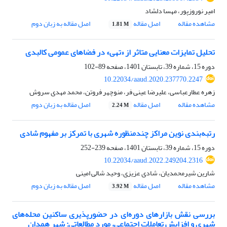
امیر نوروزپور، مهسا دلشاد
مشاهده مقاله
اصل مقاله
اصل مقاله به زبان دوم
1.81 M
تحلیل تمایزات معنایی متاثر از «تهی» در فضاهای عمومی کالبدی
دوره 15، شماره 39، تابستان 1401، صفحه
89-102
10.22034/aaud.2020.237770.2247
زهره عطارعباسی، علیرضا عینی فر، منوچهر فروتن، محمد مهدی سروش
مشاهده مقاله
اصل مقاله
اصل مقاله به زبان دوم
2.24 M
رتبه‌‌بندی نوین مراکز چندمنظوره شهری با تمرکز بر مفهوم شادی
دوره 15، شماره 39، تابستان 1401، صفحه
239-252
10.22034/aaud.2022.249204.2316
شارین شیرمحمدیان، شادی عزیزی، وحید شالی امینی
مشاهده مقاله
اصل مقاله
اصل مقاله به زبان دوم
3.92 M
بررسی نقش بازارهای دوره‌‌ای در حضورپذیری ساکنین محله‌های
شهری و افزایش تعاملات اجتماعی، مورد مطالعاتی: شهر همدان