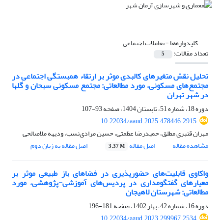
کلیدواژه‌ها =
تعاملات اجتماعی
تعداد مقالات:
5
تحلیل نقش متغیرهای کالبدی موثر بر ارتقاء همبستگی اجتماعی در
مجتمع‌های مسکونی، مورد مطالعاتی: مجتمع مسکونی سبحان و گلها
در شهر تهران
دوره 18، شماره 51، تابستان 1404، صفحه
93-107
10.22034/aaud.2025.478446.2915
مهران قنبری مطلق، حمیدرضا عظمتی، حسین مرادی‌نسب، ودیهه ملاصالحی
مشاهده مقاله
اصل مقاله
اصل مقاله به زبان دوم
3.37 M
واکاوی قابلیت‌های حضورپذیری در فضاهای باز طبیعی موثر بر
معیارهای گفتگومداری در پردیس‌های آموزشی-پژوهشی، مورد
مطالعاتی: شهرستان لاهیجان
دوره 16، شماره 42، بهار 1402، صفحه
181-196
10.22034/aaud.2023.299967.2534