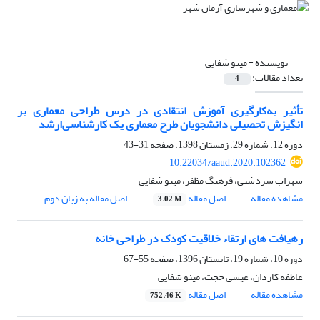
نویسنده =
مینو شفایی
تعداد مقالات:
4
تأثیر به‌کارگیری آموزش انتقادی در درس طراحی معماری بر
انگیزش تحصیلی دانشجویان طرح معماری یک کارشناسی‌ارشد
دوره 12، شماره 29، زمستان 1398، صفحه
31-43
10.22034/aaud.2020.102362
سهراب سردشتی، فرهنگ مظفر، مینو شفایی
مشاهده مقاله
اصل مقاله
اصل مقاله به زبان دوم
3.02 M
رهیافت های ارتقاء خلاقیت کودک در طراحی خانه
دوره 10، شماره 19، تابستان 1396، صفحه
55-67
عاطفه کاردان، عیسی حجت، مینو شفایی
مشاهده مقاله
اصل مقاله
752.46 K