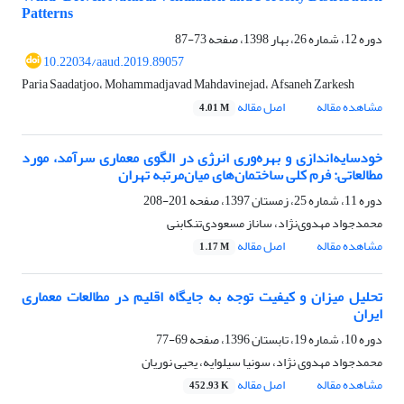
Patterns
دوره 12، شماره 26، بهار 1398، صفحه
73-87
10.22034/aaud.2019.89057
Paria Saadatjoo، Mohammadjavad Mahdavinejad، Afsaneh Zarkesh
مشاهده مقاله
اصل مقاله
4.01 M
خودسایه‌اندازی و بهره‌وری انرژی در الگوی معماری سرآمد، مورد
مطالعاتی: فرم کلی ساختمان‌های میان‌مرتبه تهران
دوره 11، شماره 25، زمستان 1397، صفحه
201-208
محمدجواد مهدوی‌نژاد، ساناز مسعودی‌تنکابنی
مشاهده مقاله
اصل مقاله
1.17 M
تحلیل میزان و کیفیت توجه به جایگاه اقلیم در مطالعات معماری
ایران
دوره 10، شماره 19، تابستان 1396، صفحه
69-77
محمدجواد مهدوی نژاد، سونیا سیلوایه، یحیی نوریان
مشاهده مقاله
اصل مقاله
452.93 K