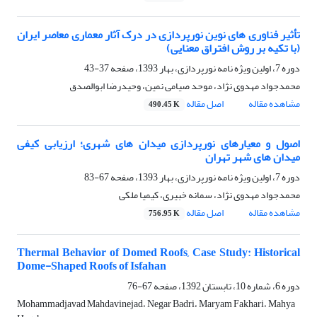
تأثیر فناوری های نوین نورپردازی در درک آثار معماری معاصر ایران
(با تکیه بر روش افتراق معنایی)
دوره 7، اولین ویژه نامه نورپردازی، بهار 1393، صفحه
37-43
محمدجواد مهدوی نژاد، موحد صیامی نمین، وحیدرضا ابوالصدق
مشاهده مقاله
اصل مقاله
490.45 K
اصول و معیارهای نورپردازی میدان های شهری؛ ارزیابی کیفی
میدان های شهر تهران
دوره 7، اولین ویژه نامه نورپردازی، بهار 1393، صفحه
67-83
محمدجواد مهدوی نژاد، سمانه خبیری، کیمیا ملکی
مشاهده مقاله
اصل مقاله
756.95 K
Thermal Behavior of Domed Roofs, Case Study: Historical
Dome-Shaped Roofs of Isfahan
دوره 6، شماره 10، تابستان 1392، صفحه
67-76
Mohammadjavad Mahdavinejad، Negar Badri، Maryam Fakhari، Mahya