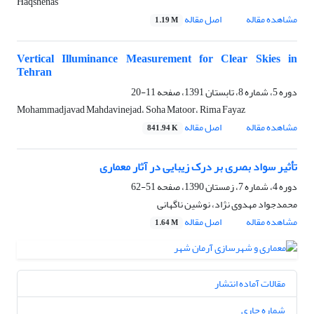
Haqshenas
مشاهده مقاله
اصل مقاله
1.19 M
Vertical Illuminance Measurement for Clear Skies in
Tehran
دوره 5، شماره 8، تابستان 1391، صفحه
11-20
Mohammadjavad Mahdavinejad، Soha Matoor، Rima Fayaz
مشاهده مقاله
اصل مقاله
841.94 K
تأثیر سواد بصری بر درک زیبایی در آثار معماری
دوره 4، شماره 7، زمستان 1390، صفحه
51-62
محمدجواد مهدوی نژاد، نوشین ناگهانی
مشاهده مقاله
اصل مقاله
1.64 M
مقالات آماده انتشار
شماره جاری