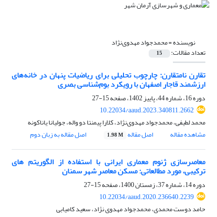
نویسنده =
محمدجواد مهدوی‌نژاد
تعداد مقالات:
15
تقارن نامتقارن: چارچوب تحلیلی برای ریاضیات پنهان در خانه‌های
ارزشمند قاجار اصفهان با رویکرد بوم‌شناسی بصری
دوره 16، شماره 44، پاییز 1402، صفحه
15-27
10.22034/aaud.2023.340811.2662
محمد لطیفی، محمدجواد مهدوی‌نژاد، کلارا پیمنتا دو واله، جولیانا یاناکونه
مشاهده مقاله
اصل مقاله
اصل مقاله به زبان دوم
1.98 M
معاصرسازی ژنوم معماری ایرانی با استفاده از الگوریتم های
ترکیبی، مورد مطالعاتی: مسکن معاصر شهر سمنان
دوره 14، شماره 37، زمستان 1400، صفحه
15-27
10.22034/aaud.2020.236640.2239
حامد دوست محمدی، محمدجواد مهدوی نژاد، سعید کامیابی