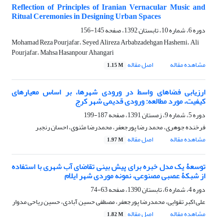
Reflection of Principles of Iranian Vernacular Music and
Ritual Ceremonies in Designing Urban Spaces
دوره 6، شماره 10، تابستان 1392، صفحه
145-156
Mohamad Reza Pourjafar، Seyed Alireza Arbabzadehgan Hashemi، Ali
Pourjafar، Mahsa Hasanpour Ahangari
مشاهده مقاله
اصل مقاله
1.15 M
ارزیابی فضاهای واسط در ورودی شهرها، بر اساس معیارهای
کیفیت، مورد مطالعه: ورودی قدیمی شهر کرج
دوره 5، شماره 9، زمستان 1391، صفحه
187-199
فرخنده جوهری، محمد رضا پورجعفر، محمدرضا مثنوی، احسان رنجبر
مشاهده مقاله
اصل مقاله
1.97 M
توسعۀ یک مدل خبره برای پیش بینی تقاضای آب شهری با استفاده
از شبکۀ عصبی مصنوعی، نمونه موردی شهر ایلام
دوره 4، شماره 6، تابستان 1390، صفحه
63-74
علی اکبر تقوایی، محمدرضا پورجعفر، مصطفی حسین آبادی، حسین ریاحی مدوار
مشاهده مقاله
اصل مقاله
1.82 M