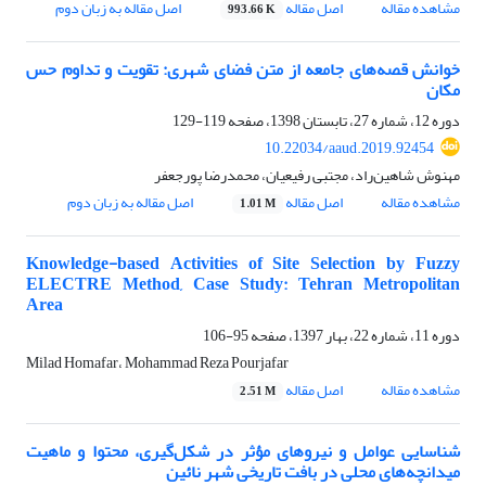
مشاهده مقاله
اصل مقاله
اصل مقاله به زبان دوم
993.66 K
خوانش قصه‌های جامعه از متن فضای شهری: تقویت و تداوم حس
مکان
دوره 12، شماره 27، تابستان 1398، صفحه
119-129
10.22034/aaud.2019.92454
مهنوش شاهین‌راد، مجتبی رفیعیان، محمدرضا پورجعفر
مشاهده مقاله
اصل مقاله
اصل مقاله به زبان دوم
1.01 M
Knowledge-based Activities of Site Selection by Fuzzy
ELECTRE Method, Case Study: Tehran Metropolitan
Area
دوره 11، شماره 22، بهار 1397، صفحه
95-106
Milad Homafar، Mohammad Reza Pourjafar
مشاهده مقاله
اصل مقاله
2.51 M
شناسایی عوامل و نیروهای مؤثر در شکل‌گیری، محتوا و ماهیت
میدانچه‌های محلی در بافت تاریخی شهر نائین