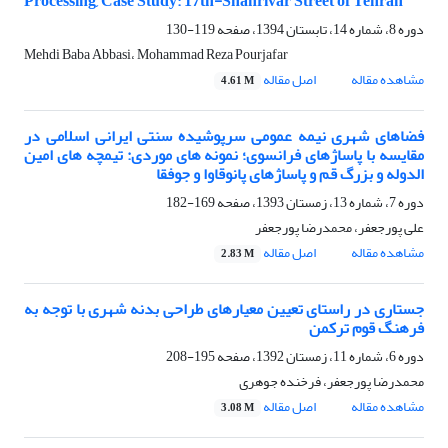
Processing, Case Study: 17th-Shahrivar Street of Tehran
دوره 8، شماره 14، تابستان 1394، صفحه
119-130
Mehdi Baba Abbasi، Mohammad Reza Pourjafar
مشاهده مقاله
اصل مقاله
4.61 M
فضاهای شهری نیمه عمومی سرپوشیده سنتی ایرانی اسلامی در
مقایسه با پاساژهای فرانسوی؛ نمونه های موردی: تیمچه های امین
الدوله و بزرگ قم و پاساژهای پانوقاوا و جوفقا
دوره 7، شماره 13، زمستان 1393، صفحه
169-182
علی پورجعفر، محمدرضا پورجعفر
مشاهده مقاله
اصل مقاله
2.83 M
جستاری در راستای تعیین معیارهای طراحی بدنه شهری با توجه به
فرهنگ قوم ترکمن
دوره 6، شماره 11، زمستان 1392، صفحه
195-208
محمدرضا پورجعفر، فرخنده جوهری
مشاهده مقاله
اصل مقاله
3.08 M