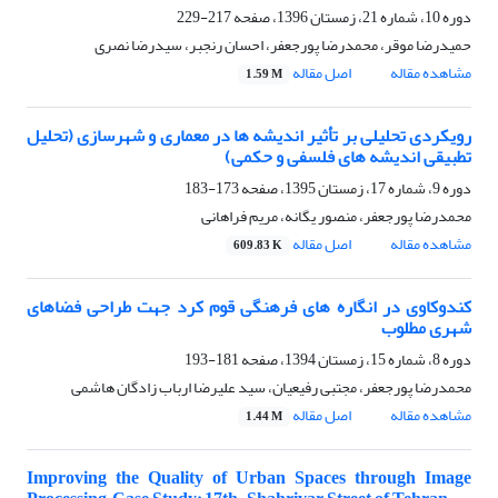
دوره 10، شماره 21، زمستان 1396، صفحه
217-229
حمیدرضا موقر، محمدرضا پورجعفر، احسان رنجبر، سیدرضا نصری
مشاهده مقاله
اصل مقاله
1.59 M
رویکردی تحلیلی بر تأثیر اندیشه ها در معماری و شهرسازی (تحلیل
تطبیقی اندیشه های فلسفی و حکمی)
دوره 9، شماره 17، زمستان 1395، صفحه
173-183
محمدرضا پورجعفر، منصور یگانه، مریم فراهانی
مشاهده مقاله
اصل مقاله
609.83 K
کندوکاوی در انگاره های فرهنگی قوم کرد جهت طراحی فضاهای
شهری مطلوب
دوره 8، شماره 15، زمستان 1394، صفحه
181-193
محمدرضا پورجعفر، مجتبی رفیعیان، سید علیرضا ارباب زادگان هاشمی
مشاهده مقاله
اصل مقاله
1.44 M
Improving the Quality of Urban Spaces through Image