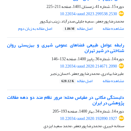
دوره 15، شماره 41، زمستان 1401، صفحه
211-225
10.22034/aaud.2023.299538.2530
محمدرضا پورجعفر، سمیه جلیلی صدرآباد، زینب نیک‌پور
مشاهده مقاله
اصل مقاله
اصل مقاله به زبان دوم
1.86 M
رابطه عوامل طبیعی فضاهای عمومی شهری و بهزیستی روان
شناختی در شهر تهران
دوره 14، شماره 36، پاییز 1400، صفحه
132-146
10.22034/aaud.2020.214671.2090
علیرضا بهادری، محمدرضا پورجعفر، احسان رنجبر
مشاهده مقاله
اصل مقاله
628.12 K
دلبستگی مکانی در مقیاس محله: مرور نظام مند دو دهه مقالات
پژوهشی در ایران
دوره 14، شماره 34، بهار 1400، صفحه
193-205
10.22034/aaud.2020.192890.1927
ُسمانه خبیری، محمدرضا پورجعفر، محمد سعید ایزدی