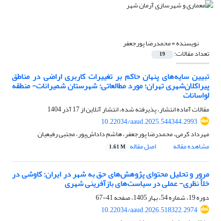
نویسنده =
محمدرضا پورجعفر
تعداد مقالات:
19
تبیین سایه‌های پنهان حاکم بر تغییرات کاربری اراضی در مناطق
پیراکلان‌شهری تهران؛ مورد مطالعاتی: شهرستان شمیرانات- منطقه
لواسانات
مقالات آماده انتشار، پذیرفته شده، انتشار آنلاین از
17 آذر 1404
10.22034/aaud.2025.544344.2993
مهرداد کرمی، محمدرضا پورجعفر، هاشم داداش‌پور، مجتبی رفیعیان
مشاهده مقاله
اصل مقاله
1.61 M
مرور و تحلیل محتوای پژوهش‌های حق به شهر در ایران: کاوشی در
خلأ نظری- عملی در سیاست‌های بازآفرینی شهری
دوره 19، شماره 54، بهار 1405، صفحه
41-67
10.22034/aaud.2026.518322.2974