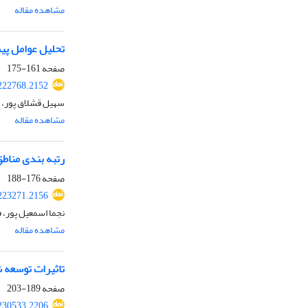
مشاهده مقاله
تحلیل عوامل پیشگیری جرم از طریق 
صفحه
161-175
222768.2152
سهیل قشلاق پور، م
مشاهده مقاله
رتبه بندی مناطق شهر از نظرتوزیع کارب
صفحه
176-188
223271.2156
نجما اسمعیل پور، 
مشاهده مقاله
تاثیرات توسعه 
صفحه
189-203
230533.2206