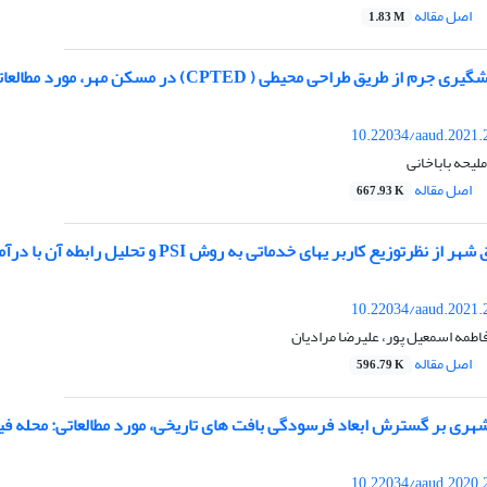
اصل مقاله
1.83 M
طراحی محیطی ( CPTED) در مسکن مهر، مورد مطالعاتی: شهرک مهر شهرستان نظرآباد
10.22034/aaud.2021.
لیحه باباخانی
اصل مقاله
667.93 K
ر یهای خدماتی به روش PSI و تحلیل رابطه آن با درآمد شهرداری از منظر عدالت فضایی، مورد مطالعاتی: شهر اراک
10.22034/aaud.2021.
فاطمه اسمعیل پور، علیرضا مرادیان
اصل مقاله
596.79 K
شهری بر گسترش ابعاد فرسودگی بافت های تاریخی، مورد مطالعاتی: محله فی
10.22034/aaud.2020.