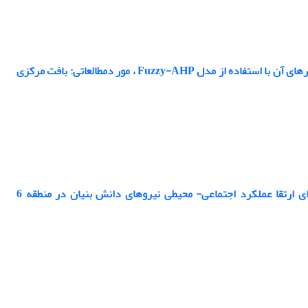
واکاوی مفهوم تاب آوری فضایی-کالبدی در برابر زلزله، معرفی و اولویت بندی مهمترین معیارهای آن با استفاده از مدل Fuzzy-AHP ، مور دمطالعاتی: بافت مرکزی
توسعه شهری دانش بنیان در حوزه مرکزی شهرتهران ارایه پیشنهادات برنامه ریزی برای ارتقا عملکرد اجتماعی- محیطی نیروهای دانش بنیان در منطقه 6