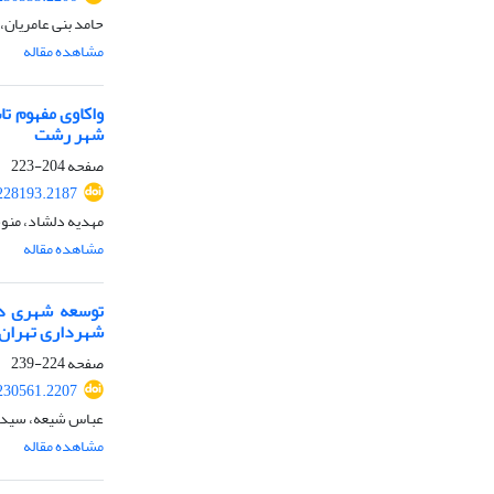
حامد بنی عامریان، 
مشاهده مقاله
شهر رشت
صفحه
204-223
228193.2187
مهدیه دلشاد، منو
مشاهده مقاله
شهرداری تهران
صفحه
224-239
230561.2207
عباس شیعه، سیده 
مشاهده مقاله