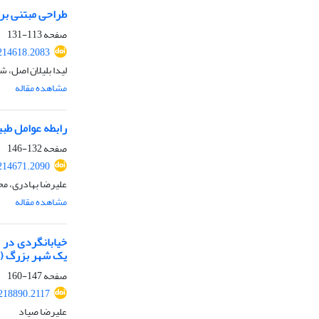
طراحی مبتنی بر 
صفحه
113-131
214618.2083
لیدا بلیلان اصل، 
مشاهده مقاله
رابطه عوامل طب
صفحه
132-146
214671.2090
علیرضا بهادری، م
مشاهده مقاله
خیابانگردی در 
یک شهر بزرگ (1927)
صفحه
147-160
218890.2117
علیرضا صیاد