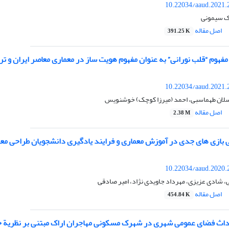
10.22034/aaud.2021.
یک سیمونی
اصل مقاله
391.25 K
مفهوم “قلب نورانی” به عنوان مفهوم هویت ساز در معماری معاصر ایران و تر
10.22034/aaud.2021.
لان طهماسبی، احمد (میرزا کوچک) خوشنویس
اصل مقاله
2.38 M
بازی های جدی در آموزش معماری و فرایند یادگیری دانشجویان طراحی مع
10.22034/aaud.2020.
 شادی عزیزی، مهرداد جاویدی نژاد، امیر صادقی
اصل مقاله
454.84 K
اث فضای عمومی شهری در شهرک مسکونی مهاجران اراک مبتنی بر نظریة ح