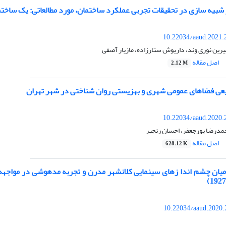
شبیه سازی در تحقیقات تجربی عملکرد ساختمان، مورد مطالعاتی: یک ساختما
10.22034/aaud.2021.
شیرین نوری وند، داریوش ستارزاده، مازیار آصفی
اصل مقاله
2.12 M
یعی فضاهای عمومی شهری و بهزیستی روان شناختی در شهر تهران
10.22034/aaud.2020.
حمدرضا پورجعفر، احسان رنجبر
اصل مقاله
628.12 K
میان چشم اندا زهای سینمایی کلانشهر مدرن و تجربه مدهوشی در مواجهه ب
10.22034/aaud.2020.