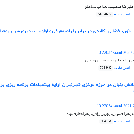
علیرضا عندلیب، لعلا جهانشاهلو
اصل مقاله
589.46 K
10.22034/aaud.2020.
چهر طبیبیان، سید محسن حبیبی
اصل مقاله
704.9 K
10.22034/aaud.2021.
زهرا حسینی، روژین رؤفی، زهرا معارف وند
اصل مقاله
1.49 M